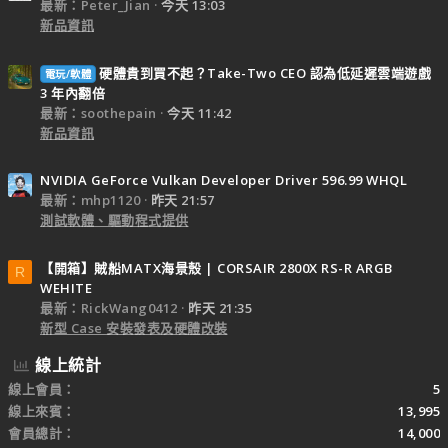
最新：Peter_Jian
今天 13:03
新品資訊
硬體貴到買不起？Take-Two CEO 認為低延遲雲端遊戲
電玩/軟體
3 年內翻倍
最新：soothepain
今天 11:42
新品資訊
NVIDIA GeForce Vulkan Developer Driver 596.99 WHQL
最新：mhp1120
昨天 21:57
測試軟體、驅動程式提供
【開箱】賊船MATX海景殼 | CORSAIR 2800X RS-R ARGB
R
WEHITE
最新：RickWang0412
昨天 21:35
新型 Case 安裝發表及硬體改裝
線上統計
線上會員
5
線上來賓
13,995
會員總計
14,000