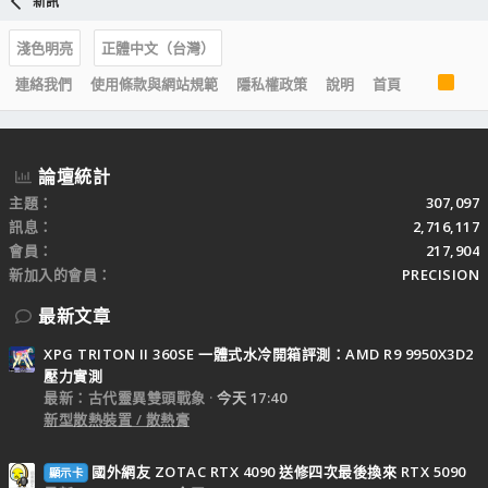
新訊
淺色明亮
正體中文（台灣）
R
連絡我們
使用條款與網站規範
隱私權政策
說明
首頁
S
S
論壇統計
主題
307,097
訊息
2,716,117
會員
217,904
新加入的會員
PRECISION
最新文章
XPG TRITON II 360SE 一體式水冷開箱評測：AMD R9 9950X3D2
壓力實測
最新：古代靈異雙頭戰象
今天 17:40
新型散熱裝置 / 散熱膏
國外網友 ZOTAC RTX 4090 送修四次最後換來 RTX 5090
顯示卡