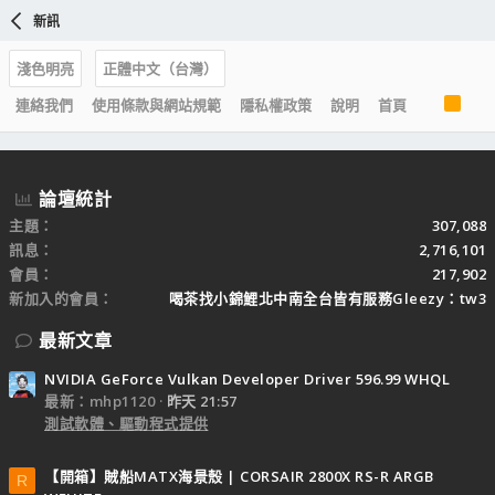
新訊
淺色明亮
正體中文（台灣）
R
連絡我們
使用條款與網站規範
隱私權政策
說明
首頁
S
S
論壇統計
主題
307,088
訊息
2,716,101
會員
217,902
新加入的會員
喝茶找小錦鯉北中南全台皆有服務Gleezy：tw3
最新文章
NVIDIA GeForce Vulkan Developer Driver 596.99 WHQL
最新：mhp1120
昨天 21:57
測試軟體、驅動程式提供
【開箱】賊船MATX海景殼 | CORSAIR 2800X RS-R ARGB
R