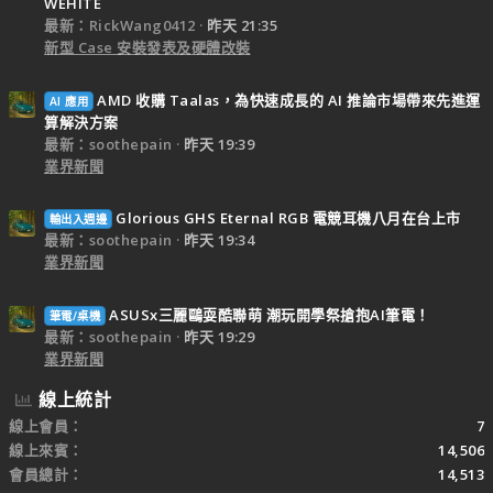
WEHITE
最新：RickWang0412
昨天 21:35
新型 Case 安裝發表及硬體改裝
AMD 收購 Taalas，為快速成長的 AI 推論市場帶來先進運
AI 應用
算解決方案
最新：soothepain
昨天 19:39
業界新聞
Glorious GHS Eternal RGB 電競耳機八月在台上市
輸出入週邊
最新：soothepain
昨天 19:34
業界新聞
ASUSx三麗鷗耍酷聯萌 潮玩開學祭搶抱AI筆電！
筆電/桌機
最新：soothepain
昨天 19:29
業界新聞
線上統計
線上會員
7
線上來賓
14,506
會員總計
14,513