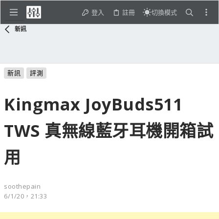
登入
註冊
切換模式
新訊
新訊
評測
Kingmax JoyBuds511
TWS 真無線藍牙耳機開箱試
用
soothepain
6/1/20，21:33