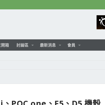
友開箱
討論區
最新消息
會員
ini、POC one、F5、D5 機殼