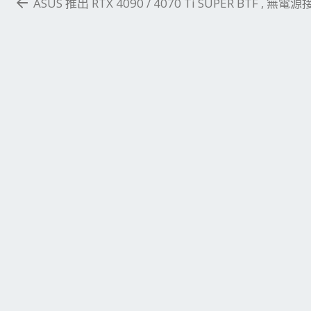
ASUS 推出 RTX 4090 / 4070 Ti SUPER BTF , 無電