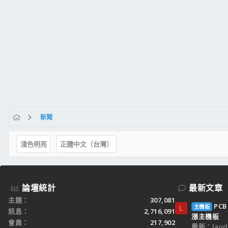
新聞
淺色明亮
正體中文（台灣）
論壇統計
最新文章
主題
307,081
PC
主機板
L
訊息
2,716,091
漲主機板
會員
217,902
最新：laud