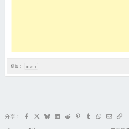
inwin
標籤：
Facebook
X
Bluesky
LinkedIn
Reddit
Pinterest
Tumblr
WhatsApp
電子郵
連
分享：