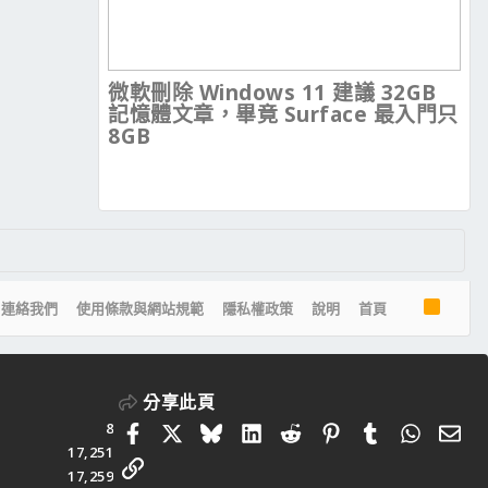
微軟刪除 Windows 11 建議 32GB
記憶體文章，畢竟 Surface 最入門只
8GB
R
連絡我們
使用條款與網站規範
隱私權政策
說明
首頁
S
S
分享此頁
8
Facebook
X
Bluesky
LinkedIn
Reddit
Pinterest
Tumblr
Whats
電
17,251
連結
17,259