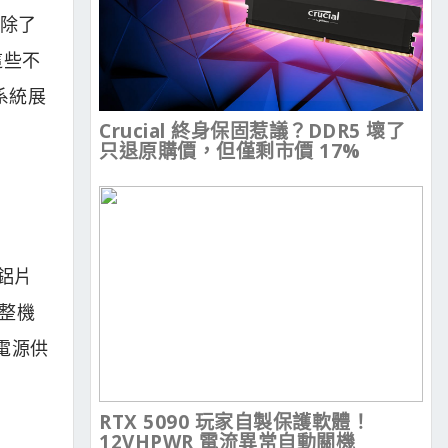
 除了
這些不
系統展
Crucial 終身保固惹議？DDR5 壞了
只退原購價，但僅剩市價 17%
的鋁片
持整機
 電源供
RTX 5090 玩家自製保護軟體！
12VHPWR 電流異常自動關機