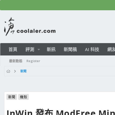
首頁
評測
新訊
新聞稿
AI 科技
網
最新動態
Register
新聞
新聞
機殼
InWin 發布 ModFree M