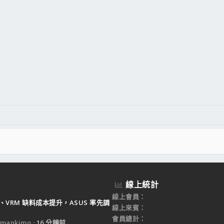
線上統計
線上會員
B、VRM 缺料成本提升，ASUS 率先調
線上來賓
會員總計
mankimo
16 分鐘前