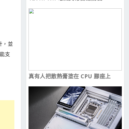
計，並
了能支
真有人把散熱膏塗在 CPU 腳座上