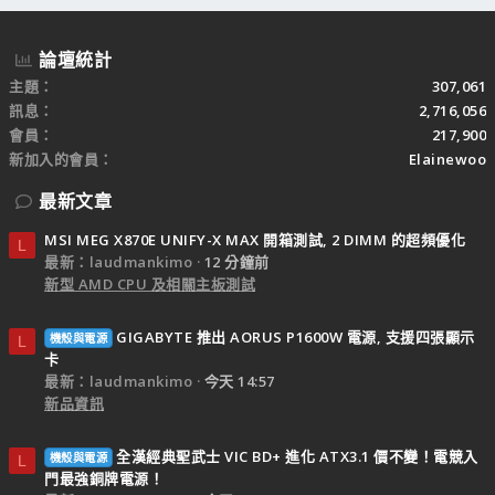
論壇統計
主題
307,061
訊息
2,716,056
會員
217,900
新加入的會員
Elainewoo
最新文章
MSI MEG X870E UNIFY-X MAX 開箱測試, 2 DIMM 的超頻優化
L
最新：laudmankimo
12 分鐘前
新型 AMD CPU 及相關主板測試
GIGABYTE 推出 AORUS P1600W 電源, 支援四張顯示
機殼與電源
L
卡
最新：laudmankimo
今天 14:57
新品資訊
全漢經典聖武士 VIC BD+ 進化 ATX3.1 價不變！電競入
機殼與電源
L
門最強銅牌電源！