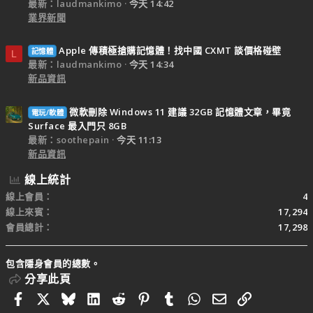
最新：laudmankimo
今天 14:42
業界新聞
Apple 傳積極搶購記憶體！找中國 CXMT 談價格碰壁
記憶體
L
最新：laudmankimo
今天 14:34
新品資訊
微軟刪除 Windows 11 建議 32GB 記憶體文章，畢竟
電玩/軟體
Surface 最入門只 8GB
最新：soothepain
今天 11:13
新品資訊
線上統計
線上會員
4
線上來賓
17,294
會員總計
17,298
包含隱身會員的總數。
分享此頁
Facebook
X
Bluesky
LinkedIn
Reddit
Pinterest
Tumblr
WhatsApp
電子郵件
連結