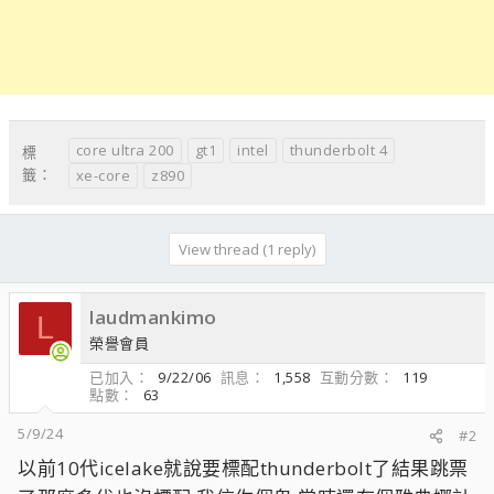
core ultra 200
gt1
intel
thunderbolt 4
標
籤：
xe-core
z890
View thread (1 reply)
laudmankimo
L
榮譽會員
已加入
9/22/06
訊息
1,558
互動分數
119
點數
63
5/9/24
#2
以前10代icelake就說要標配thunderbolt了結果跳票