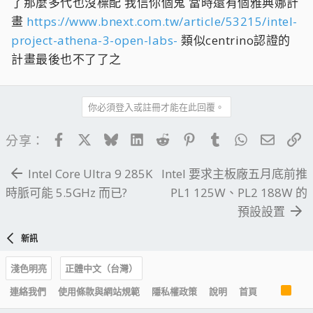
了那麼多代也沒標配 我信你個鬼 當時還有個雅典娜計
畫
https://www.bnext.com.tw/article/53215/intel-
project-athena-3-open-labs-
類似centrino認證的
計畫最後也不了了之
你必須登入或註冊才能在此回覆。
Facebook
X
Bluesky
LinkedIn
Reddit
Pinterest
Tumblr
WhatsApp
電子郵
連
分享：
Intel Core Ultra 9 285K
Intel 要求主板廠五月底前推
時脈可能 5.5GHz 而已?
PL1 125W、PL2 188W 的
預設設置
新訊
淺色明亮
正體中文（台灣）
R
連絡我們
使用條款與網站規範
隱私權政策
說明
首頁
S
S