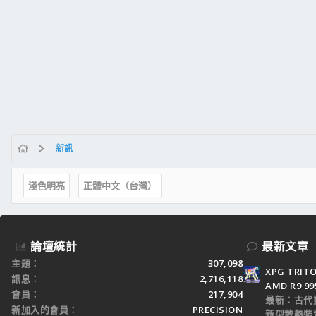
新訊
淺色明亮
正體中文（台灣）
論壇統計
最新文章
主題
307,098
XPG TRI
訊息
2,716,118
AMD R9 9
會員
217,904
最新：古代
新加入的會員
PRECISION
新型散熱裝置