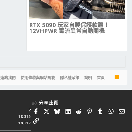
RTX 5090 玩家自製保護軟體！
12VHPWR 電流異常自動關機
R
連絡我們
使用條款與網站規範
隱私權政策
說明
首頁
S
S
分享此頁
2
Facebook
X
Bluesky
LinkedIn
Reddit
Pinterest
Tumblr
Whats
電
18,315
連結
18,317