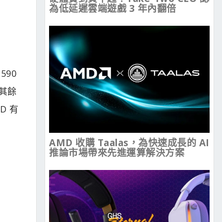
為低延遲雲端遊戲 3 年內翻倍
590
o，其餘
D 有
AMD 收購 Taalas，為快速成長的 AI
推論市場帶來先進運算解決方案