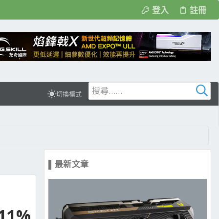
登入
註冊
切換模式
▌最新文章
高11%