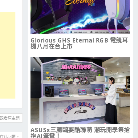
Glorious GHS Eternal RGB 電競耳
機八月在台上市
觀看原主題
ASUSx三麗鷗耍酷聯萌 潮玩開學祭搶
抱AI筆電！
在此回覆。