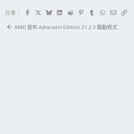
Facebook
X
Bluesky
LinkedIn
Reddit
Pinterest
Tumblr
WhatsApp
電子郵
連
分享：
AMD 發布 Adrenalin Edition 21.2.3 驅動程式