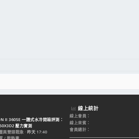
線上統計
線上會員
TON II 360SE 一體式水冷開箱評測：
線上來賓
950X3D2 壓力實測
會員總計
靈異雙頭戰象
昨天 17:40
 / 散熱膏