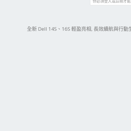
你必須登入或註冊才能
件
結
全新 Dell 14S、16S 輕盈亮相, 長效續航與行