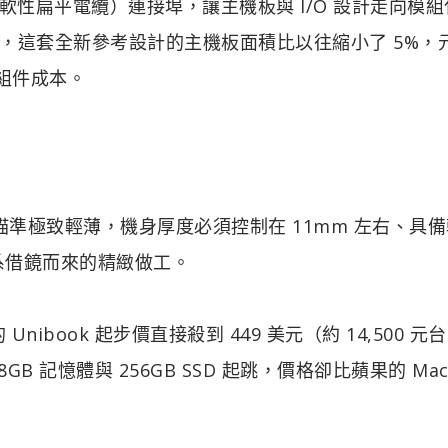
FFC（軟性扁平電纜）連接埠，讓主機板與 I/O 設計走向模
，這套全新參考設計的主機板面積比以往縮小了 5%，
組件成本。
面瞄準極致輕薄，機身厚度必須控制在 11mm 左右、具
系借鏡而來的精緻做工。
book 起步價直接殺到 449 美元（約 14,500 元台
GB 記憶體與 256GB SSD 起跳，價格卻比蘋果的 Mac