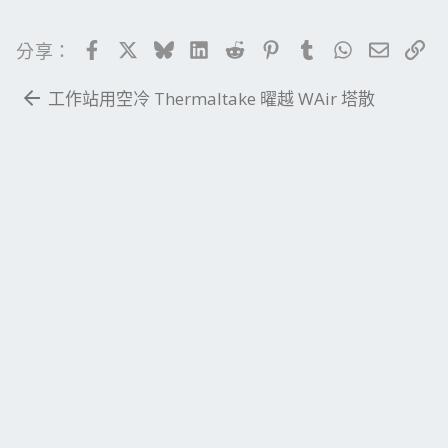
Facebook
X
Bluesky
LinkedIn
Reddit
Pinterest
Tumblr
WhatsApp
電子郵
連
分享：
工作站用空冷 Thermaltake 曜越 WAir 塔散