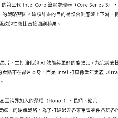
 的第三代 Intel Core 筆電處理器（Core Series 3）
efly ）的戰略藍圖。這項計畫的目的是整合供應鏈上下游，
用極致的性價比直接圍剿蘋果。
t Lake 晶片，主打強化的 AI 效能與更好的能效比，能完美
不在晶片本身，而是 Intel 打算像當年定義 Ultrab
鏈。
至跨界加入的榮耀（Honor）、長網、銘凡
套高度統一的硬體戰略。為了打破過去各家筆電零件各玩各