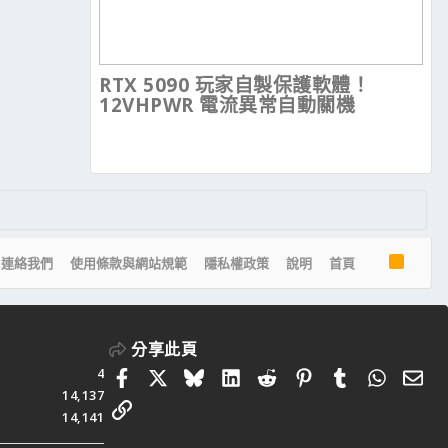
RTX 5090 玩家自製保護軟體！
12VHPWR 電流異常自動關機
R
連絡我們
使用條款與網站規範
隱私權政策
說明
首頁
S
S
分享此頁
4
Facebook
X
Bluesky
LinkedIn
Reddit
Pinterest
Tumblr
Whats
電
14,137
連結
14,141