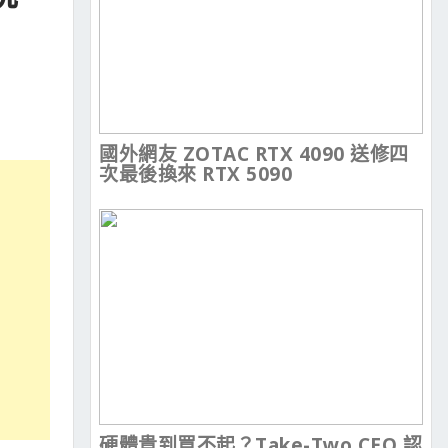
國外網友 ZOTAC RTX 4090 送修四
次最後換來 RTX 5090
硬體貴到買不起？Take-Two CEO 認