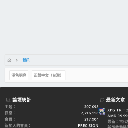
新訊
淺色明亮
正體中文（台灣）
論壇統計
最新文章
主題
307,098
XPG TRI
訊息
2,716,118
AMD R9 9
會員
217,904
最新：古代
新加入的會員
PRECISION
新型散熱裝置