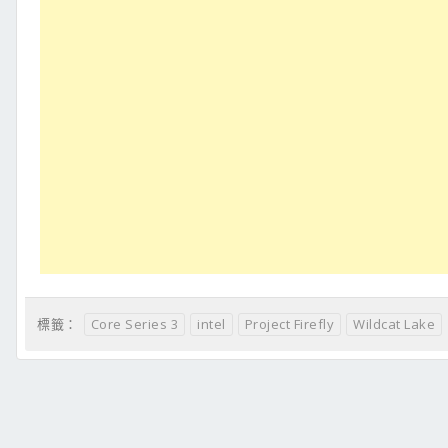
Core Series 3
intel
Project Firefly
Wildcat Lake
標籤：