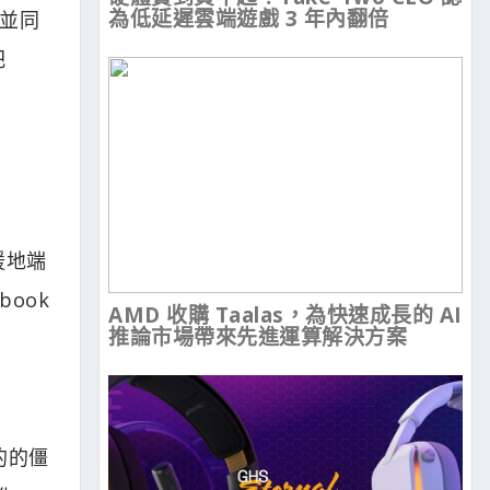
為低延遲雲端遊戲 3 年內翻倍
，並同
把
支援地端
ook
AMD 收購 Taalas，為快速成長的 AI
推論市場帶來先進運算解決方案
的的僵