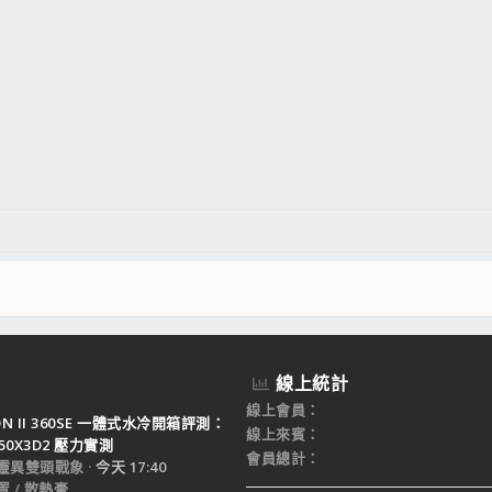
線上統計
線上會員
TON II 360SE 一體式水冷開箱評測：
線上來賓
950X3D2 壓力實測
會員總計
靈異雙頭戰象
今天 17:40
 / 散熱膏