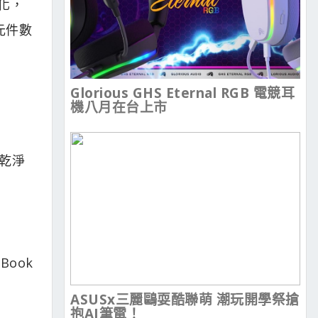
組化，
元件數
Glorious GHS Eternal RGB 電競耳
機八月在台上市
備乾淨
Book
ASUSx三麗鷗耍酷聯萌 潮玩開學祭搶
抱AI筆電！