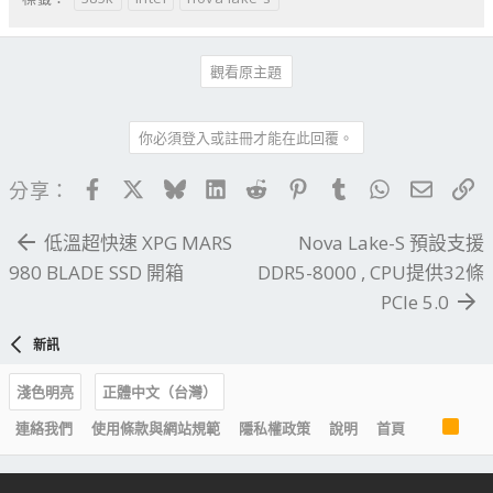
觀看原主題
你必須登入或註冊才能在此回覆。
Facebook
X
Bluesky
LinkedIn
Reddit
Pinterest
Tumblr
WhatsApp
電子郵
連
分享：
低溫超快速 XPG MARS
Nova Lake-S 預設支援
980 BLADE SSD 開箱
DDR5-8000 , CPU提供32條
PCIe 5.0
新訊
淺色明亮
正體中文（台灣）
R
連絡我們
使用條款與網站規範
隱私權政策
說明
首頁
S
S