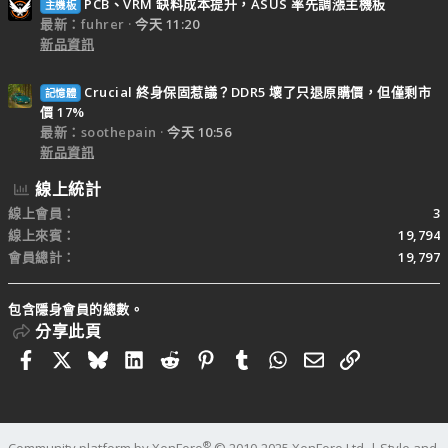
PCB、VRM 缺料成本提升，ASUS 率先調漲主機板
主機板
最新：fuhrer
今天 11:20
新品資訊
Crucial 終身保固惹議？DDR5 壞了只退原購價，但僅剩市
記憶體
價 17%
最新：soothepain
今天 10:56
新品資訊
線上統計
線上會員
3
線上來賓
19,794
會員總計
19,797
包含隱身會員的總數。
分享此頁
Facebook
X
Bluesky
LinkedIn
Reddit
Pinterest
Tumblr
WhatsApp
電子郵件
連結
®
Community platform by XenForo
© 2010-2025 XenForo Ltd.
|
Style and