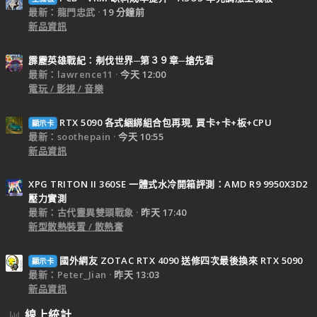
最新：龍門忠武
19 分鐘前
新品資訊
霹靂英雄戰紀：刜伐世界─第３９章─搶先看
最新：lawrence11
今天 12:00
電玩 / 影視 / 音樂
RTX 5090 各式綑綁組合包再現, 買卡+卡+板+CPU
顯示卡
最新：soothepain
今天 10:55
新品資訊
XPG TRITON II 360SE 一體式水冷開箱評測：AMD R9 9950X3D2
壓力實測
最新：古代靈異雙頭戰象
昨天 17:40
新型散熱裝置 / 散熱膏
國外網友 ZOTAC RTX 4090 送修四次最後換來 RTX 5090
顯示卡
最新：Peter_Jian
昨天 13:03
新品資訊
線上統計