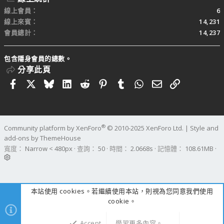
線上會員
6
線上來賓
14,231
會員總計
14,237
包含隱身會員的總數。
分享此頁
Facebook
X
Bluesky
LinkedIn
Reddit
Pinterest
Tumblr
WhatsApp
電子郵件
連結
®
Community platform by XenForo
© 2010-2025 XenForo Ltd.
|
Style and
add-ons by ThemeHouse
寬度
查詢
50
時間
2.0668s
記憶體
108.61MB
本站使用 cookies。若繼續使用本站，則視為您同意我們使用
cookie。
Accept
學習更多內容。……