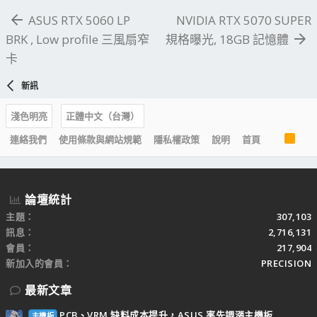
ASUS RTX 5060 LP
NVIDIA RTX 5070 SUPER
BRK , Low profile 三風扇窄
規格曝光, 18GB 記憶體
卡
新訊
淺色明亮
正體中文（台灣）
R
連絡我們
使用條款與網站規範
隱私權政策
說明
首頁
S
S
論壇統計
主題
307,103
訊息
2,716,131
會員
217,904
新加入的會員
PRECISION
最新文章
PCB、VRM 缺料成本提升，ASUS 率先調漲主機板
主機板