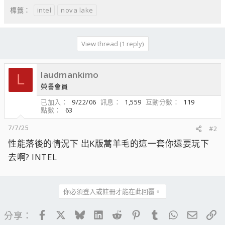
intel
nova lake
標籤：
View thread (1 reply)
laudmankimo
L
榮譽會員
已加入
9/22/06
訊息
1,559
互動分數
119
點數
63
7/7/25
#2
性能落後的情況下 出K版蒿羊毛的這一套你還要玩下
去啊? INTEL
你必須登入或註冊才能在此回覆。
Facebook
X
Bluesky
LinkedIn
Reddit
Pinterest
Tumblr
WhatsApp
電子郵
連
分享：