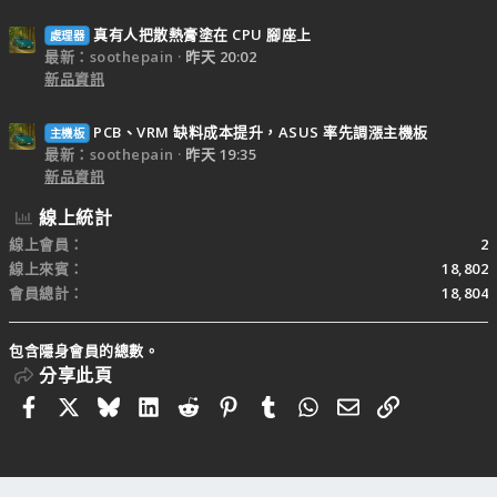
真有人把散熱膏塗在 CPU 腳座上
處理器
最新：soothepain
昨天 20:02
新品資訊
PCB、VRM 缺料成本提升，ASUS 率先調漲主機板
主機板
最新：soothepain
昨天 19:35
新品資訊
線上統計
線上會員
2
線上來賓
18,802
會員總計
18,804
包含隱身會員的總數。
分享此頁
Facebook
X
Bluesky
LinkedIn
Reddit
Pinterest
Tumblr
WhatsApp
電子郵件
連結