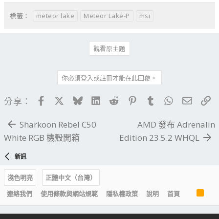
meteor lake
Meteor Lake-P
msi
標籤：
觀看原主題
你必須登入或註冊才能在此回覆。
Facebook
X
Bluesky
LinkedIn
Reddit
Pinterest
Tumblr
WhatsApp
電子郵
連
分享：
Sharkoon Rebel C50
AMD 發布 Adrenalin
White RGB 機殼開箱
Edition 23.5.2 WHQL
新訊
淺色明亮
正體中文（台灣）
R
連絡我們
使用條款與網站規範
隱私權政策
說明
首頁
S
S