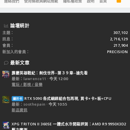
連絡我們
使用條款與網站規範
隱私權政策
說明
首頁
S
S
論壇統計
主題
307,102
訊息
2,716,129
會員
217,904
新加入的會員
PRECISION
最新文章
霹靂英雄戰紀：刜伐世界─第３９章─搶先看
最新：lawrence11
今天 12:00
電玩 / 影視 / 音樂
RTX 5090 各式綑綁組合包再現, 買卡+卡+板+CPU
顯示卡
最新：soothepain
今天 10:55
新品資訊
XPG TRITON II 360SE 一體式水冷開箱評測：AMD R9 9950X3D2
壓力實測