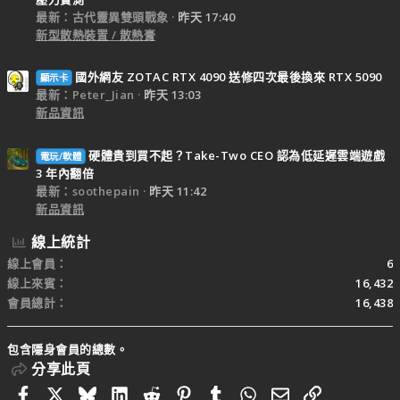
最新：古代靈異雙頭戰象
昨天 17:40
新型散熱裝置 / 散熱膏
國外網友 ZOTAC RTX 4090 送修四次最後換來 RTX 5090
顯示卡
最新：Peter_Jian
昨天 13:03
新品資訊
硬體貴到買不起？Take-Two CEO 認為低延遲雲端遊戲
電玩/軟體
3 年內翻倍
最新：soothepain
昨天 11:42
新品資訊
線上統計
線上會員
6
線上來賓
16,432
會員總計
16,438
包含隱身會員的總數。
分享此頁
Facebook
X
Bluesky
LinkedIn
Reddit
Pinterest
Tumblr
WhatsApp
電子郵件
連結