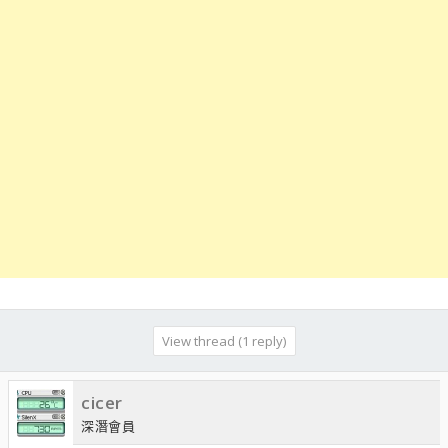
View thread (1 reply)
cicer
深潛會員