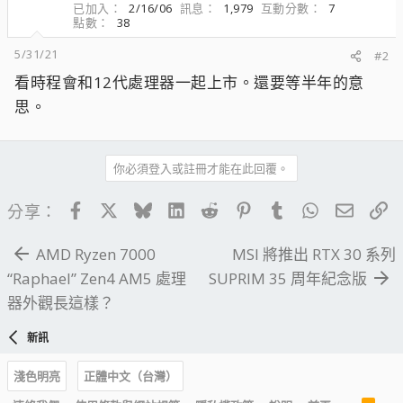
已加入
2/16/06
訊息
1,979
互動分數
7
點數
38
5/31/21
#2
看時程會和12代處理器一起上市。還要等半年的意
思。
你必須登入或註冊才能在此回覆。
Facebook
X
Bluesky
LinkedIn
Reddit
Pinterest
Tumblr
WhatsApp
電子郵
連
分享：
AMD Ryzen 7000
MSI 將推出 RTX 30 系列
“Raphael” Zen4 AM5 處理
SUPRIM 35 周年紀念版
器外觀長這樣？
新訊
淺色明亮
正體中文（台灣）
R