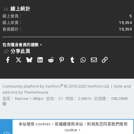
線上統計
線上會員
5
線上來賓
19,354
會員總計
19,359
包含隱身會員的總數。
分享此頁
Facebook
X
Bluesky
LinkedIn
Reddit
Pinterest
Tumblr
WhatsApp
電子郵件
連結
®
Community platform by XenForo
© 2010-2025 XenForo Ltd.
|
Style and
add-ons by ThemeHouse
寬度
查詢
51
時間
2.0601s
記憶體
108.29MB
本站使用 cookies。若繼續使用本站，則視為您同意我們使用
cookie。