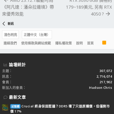
AMD 23.12.1驅動可為
RTX 3050 6GB 價格約
《阿凡達：潘朵拉邊境》帶
179~189美元, 另有 RTX
來優秀效能
4050 ?
新訊
淺色明亮
正體中文（台灣）
R
連絡我們
使用條款與網站規範
隱私權政策
說明
首頁
S
S
論壇統計
主題
307,072
訊息
2,716,074
會員
217,902
新加入的會員
Hudson Chris
最新文章
Crucial 終身保固惹議？DDR5 壞了只退原購價，但僅剩市
記憶體
價 17%