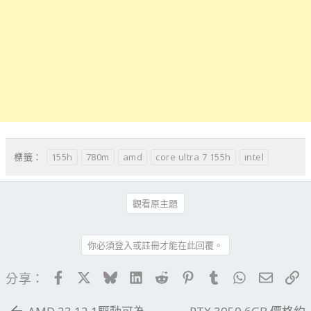
155h
780m
amd
core ultra 7 155h
intel
標籤：
觀看原主題
你必須登入或註冊才能在此回覆。
Facebook
X
Bluesky
LinkedIn
Reddit
Pinterest
Tumblr
WhatsApp
電子郵
連
分享：