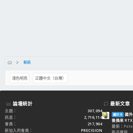
新訊
淺色明亮
正體中文（台灣）
論壇統計
最新文章
主題
307,094
國外
顯示卡
訊息
2,716,114
後換來 RTX 
會員
217,904
最新：Peter
新加入的會員
PRECISION
新品資訊