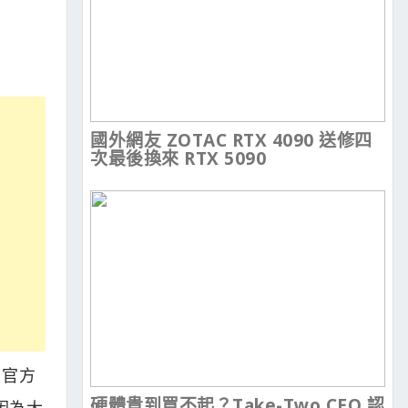
國外網友 ZOTAC RTX 4090 送修四
次最後換來 RTX 5090
 官方
硬體貴到買不起？Take-Two CEO 認
因為大