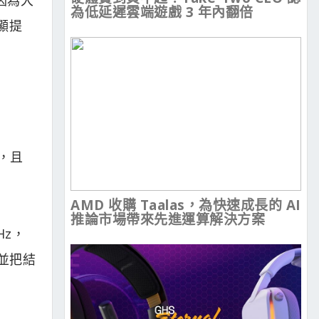
為低延遲雲端遊戲 3 年內翻倍
明顯提
升，且
AMD 收購 Taalas，為快速成長的 AI
推論市場帶來先進運算解決方案
Hz，
，並把結