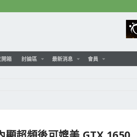
友開箱
討論區
最新消息
會員
45K 內顯超頻後可媲美 GTX 1650