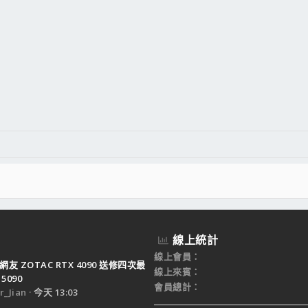
線上統計
線上會員
網友 ZOTAC RTX 4090 送修四次最
線上來賓
5090
會員總計
_Jian
今天 13:03