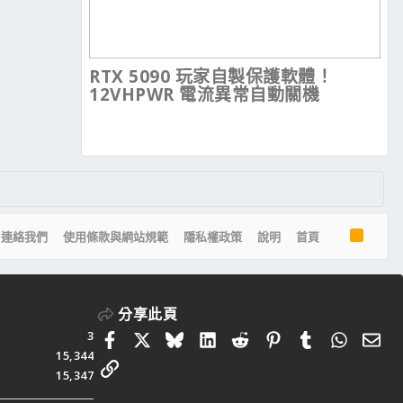
RTX 5090 玩家自製保護軟體！
12VHPWR 電流異常自動關機
R
連絡我們
使用條款與網站規範
隱私權政策
說明
首頁
S
S
分享此頁
3
Facebook
X
Bluesky
LinkedIn
Reddit
Pinterest
Tumblr
Whats
電
15,344
連結
15,347