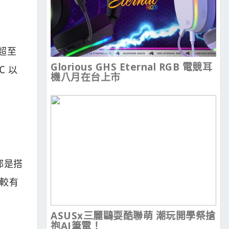
 超至
Glorious GHS Eternal RGB 電競耳
℃ 以
機八月在台上市
都是搭
比較有
ASUSx三麗鷗耍酷聯萌 潮玩開學祭搶
抱AI筆電！