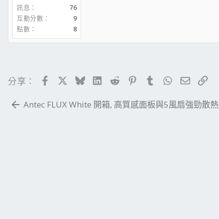
訊息
76
互動分數
9
點數
8
Facebook
X
Bluesky
LinkedIn
Reddit
Pinterest
Tumblr
WhatsApp
電子郵
連
分享：
Antec FLUX White 開箱, 高質感面板與5風扇強勁散熱