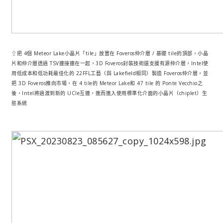
⇧把 4個 Meteor Lake小晶片「tile」放置在 Foveros仲介層 / 基礎 tile的頂部，小晶
片和仲介層透過 TSV連接連在一起，3D Foveros封裝技術還支援有源仲介層，Intel使
用低成本和低功耗最佳化的 22FFL工藝（與 Lakefield相同）製造 Foveros仲介層，並
把 3D Foveros推向市場，在 4 tile的 Meteor Lake和 47 tile 的 Ponte Vecchio之
後，Intel將過渡到新的 UCIe互連，進而進入使用標準化介面的小晶片（chiplet）生
態系統