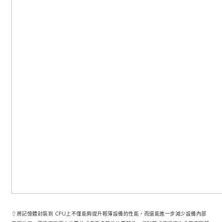
⇧將記憶體封裝到 CPU上不僅能夠提升輕薄設備的性能，而還能進一步減少設備內部