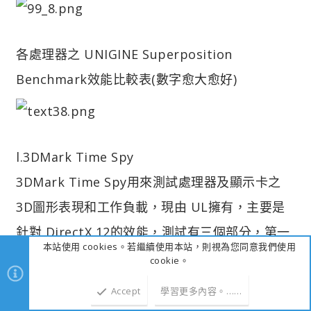
各處理器之 UNIGINE Superposition
Benchmark效能比較表(數字愈大愈好)
l.3DMark Time Spy
3DMark Time Spy用來測試處理器及顯示卡之
3D圖形表現和工作負載，現由 UL擁有，主要是
針對 DirectX 12的效能，測試有三個部分，第一
本站使用 cookies。若繼續使用本站，則視為您同意我們使用
個為顆粒陰影、曲面細分等效果，第二個則是光
cookie。
線追蹤的體積光照明技術，最後則是 CPU效能測
Accept
學習更多內容。……
上方
下方
試，在前兩個測試中，包含了數千萬個頂點跟多