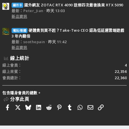
國外網友 ZOTAC RTX 4090 送修四次最後換來 RTX 5090
顯示卡
最新：Peter_Jian
昨天 13:03
新品資訊
硬體貴到買不起？Take-Two CEO 認為低延遲雲端遊戲
電玩/軟體
3 年內翻倍
最新：soothepain
昨天 11:42
新品資訊
線上統計
線上會員
4
線上來賓
22,356
會員總計
22,360
包含隱身會員的總數。
分享此頁
Facebook
X
Bluesky
LinkedIn
Reddit
Pinterest
Tumblr
WhatsApp
電子郵件
連結