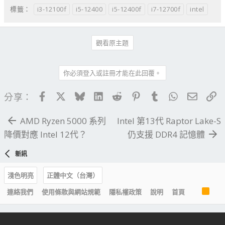
i3-12100f
i5-12400
i5-12400f
i7-12700f
intel
標籤：
觀看原主題
你必須登入或註冊才能在此回覆。
Facebook
X
Bluesky
LinkedIn
Reddit
Pinterest
Tumblr
WhatsApp
電子郵
連
分享：
AMD Ryzen 5000 系列
Intel 第13代 Raptor Lake-S
降價對應 Intel 12代？
仍支援 DDR4 記憶體
新訊
淺色明亮
正體中文（台灣）
R
連絡我們
使用條款與網站規範
隱私權政策
說明
首頁
S
S