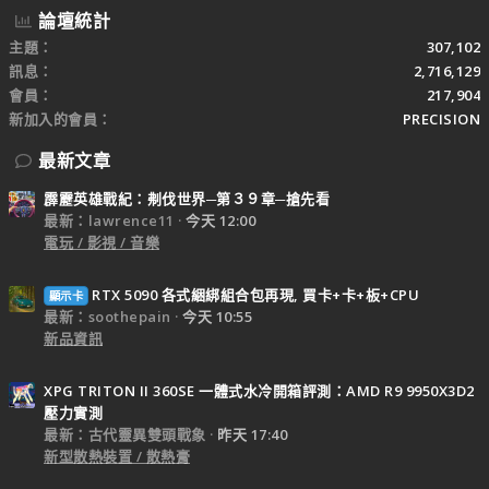
論壇統計
主題
307,102
訊息
2,716,129
會員
217,904
新加入的會員
PRECISION
最新文章
霹靂英雄戰紀：刜伐世界─第３９章─搶先看
最新：lawrence11
今天 12:00
電玩 / 影視 / 音樂
RTX 5090 各式綑綁組合包再現, 買卡+卡+板+CPU
顯示卡
最新：soothepain
今天 10:55
新品資訊
XPG TRITON II 360SE 一體式水冷開箱評測：AMD R9 9950X3D2
壓力實測
最新：古代靈異雙頭戰象
昨天 17:40
新型散熱裝置 / 散熱膏