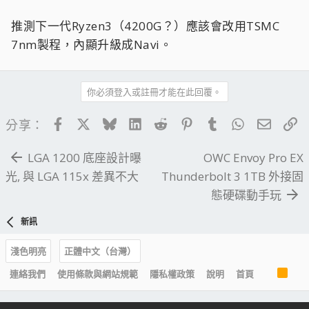
推測下一代Ryzen3（4200G？）應該會改用TSMC
7nm製程，內顯升級成Navi。
你必須登入或註冊才能在此回覆。
Facebook
X
Bluesky
LinkedIn
Reddit
Pinterest
Tumblr
WhatsApp
電子郵
連
分享：
LGA 1200 底座設計曝
OWC Envoy Pro EX
光, 與 LGA 115x 差異不大
Thunderbolt 3 1TB 外接固
態硬碟動手玩
新訊
淺色明亮
正體中文（台灣）
R
連絡我們
使用條款與網站規範
隱私權政策
說明
首頁
S
S