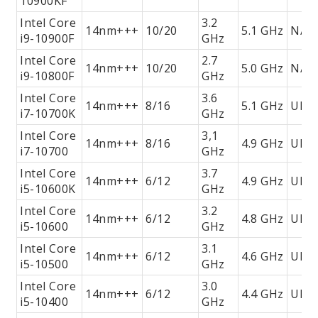
10900KF
Intel Core
3.2
14nm+++
10/20
5.1 GHz
N/A
i9-10900F
GHz
Intel Core
2.7
14nm+++
10/20
5.0 GHz
N/A
i9-10800F
GHz
Intel Core
3.6
14nm+++
8/16
5.1 GHz
UHD
i7-10700K
GHz
Intel Core
3,1
14nm+++
8/16
4.9 GHz
UHD
i7-10700
GHz
Intel Core
3.7
14nm+++
6/12
4.9 GHz
UHD
i5-10600K
GHz
Intel Core
3.2
14nm+++
6/12
4.8 GHz
UHD
i5-10600
GHz
Intel Core
3.1
14nm+++
6/12
4.6 GHz
UHD
i5-10500
GHz
Intel Core
3.0
14nm+++
6/12
4.4 GHz
UHD
i5-10400
GHz