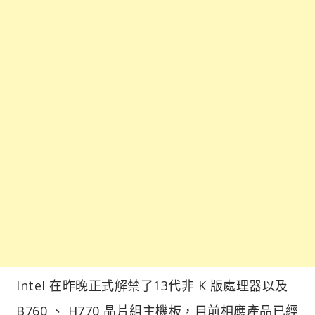
Intel 在昨晚正式解禁了13代非 K 版處理器以及
B760 、 H770 晶片組主機板，目前相應產品已經