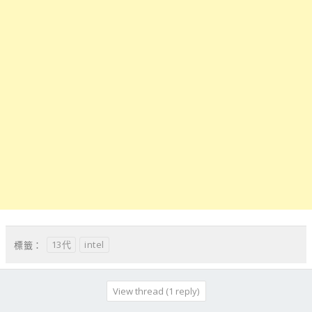
13代
intel
標籤：
View thread (1 reply)