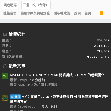
淺色明亮
正體中文（台灣）
R
連絡我們
使用條款與網站規範
隱私權政策
說明
首頁
S
S
論壇統計
主題
307,087
訊息
2,716,100
會員
217,902
新加入的會員
Hudson Chris
最新文章
MSI MEG X870E UNIFY-X MAX 開箱測試, 2 DIMM 的超頻優化
W
最新：wlyc
18 分鐘前
新型 AMD CPU 及相關主板測試
AMD 收購 Taalas，為快速成長的 AI 推論市場帶來先進運
AI 應用
算解決方案
最新：soothepain
今天 19:39