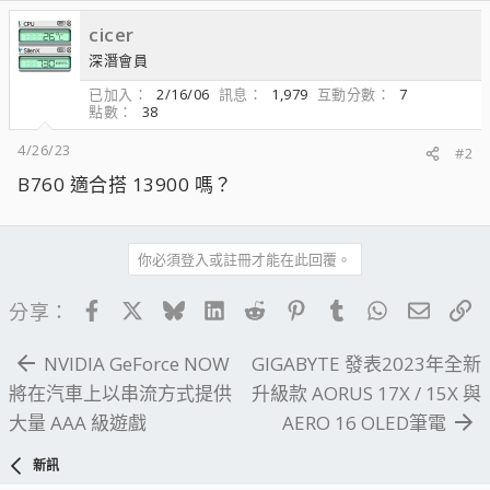
cicer
深潛會員
已加入
2/16/06
訊息
1,979
互動分數
7
點數
38
4/26/23
#2
B760 適合搭 13900 嗎？
你必須登入或註冊才能在此回覆。
Facebook
X
Bluesky
LinkedIn
Reddit
Pinterest
Tumblr
WhatsApp
電子郵
連
分享：
NVIDIA GeForce NOW
GIGABYTE 發表2023年全新
將在汽車上以串流方式提供
升級款 AORUS 17X / 15X 與
大量 AAA 級遊戲
AERO 16 OLED筆電
新訊