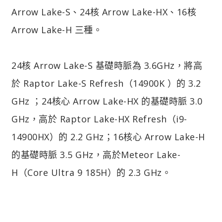
Arrow Lake-S、24核 Arrow Lake-HX、16核
Arrow Lake-H 三種。
24核 Arrow Lake-S 基礎時脈為 3.6GHz，將高
於 Raptor Lake-S Refresh（14900K ）的 3.2
GHz ；24核心 Arrow Lake-HX 的基礎時脈 3.0
GHz，高於 Raptor Lake-HX Refresh（i9-
14900HX）的 2.2 GHz；16核心 Arrow Lake-H
的基礎時脈 3.5 GHz，高於Meteor Lake-
H（Core Ultra 9 185H）的 2.3 GHz。