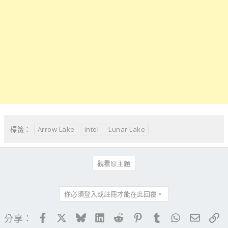
Arrow Lake
intel
Lunar Lake
標籤：
觀看原主題
你必須登入或註冊才能在此回覆。
Facebook
X
Bluesky
LinkedIn
Reddit
Pinterest
Tumblr
WhatsApp
電子郵
連
分享：