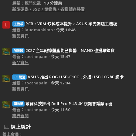
最新：龍門忠武
19 分鐘前
新型硬碟 / SSD / 燒錄機 / 各種儲存裝置
PCB、VRM 缺料成本提升，ASUS 率先調漲主機板
主機板
L
最新：laudmankimo
今天 16:46
新品資訊
2027 全年記憶體產能已售罄，NAND 也提早鎖貨
記憶體
最新：soothepain
今天 15:47
新品資訊
ASUS 推出 ROG USB-C10G , 外接 USB 10GbE 網卡
3C.網通
最新：soothepain
今天 12:04
新品資訊
戴爾科技推出 Dell Pro P 43 4K 視訊會議顯示器
顯示器
最新：soothepain
今天 11:50
業界新聞
線上統計
線上會員
3