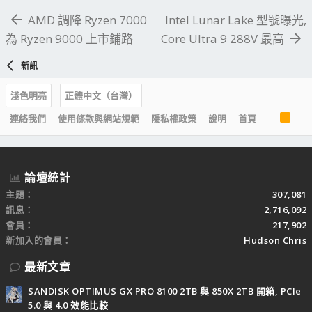
AMD 調降 Ryzen 7000
Intel Lunar Lake 型號曝光,
為 Ryzen 9000 上市鋪路
Core Ultra 9 288V 最高
新訊
淺色明亮
正體中文（台灣）
R
連絡我們
使用條款與網站規範
隱私權政策
說明
首頁
S
S
論壇統計
主題
307,081
訊息
2,716,092
會員
217,902
新加入的會員
Hudson Chris
最新文章
SANDISK OPTIMUS GX PRO 8100 2TB 與 850X 2TB 開箱, PCIe
5.0 與 4.0 效能比較