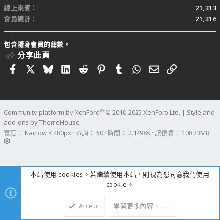
線上來賓
21,313
會員總計
21,316
包含隱身會員的總數。
分享此頁
Facebook
X
Bluesky
LinkedIn
Reddit
Pinterest
Tumblr
WhatsApp
電子郵件
連結
®
Community platform by XenForo
© 2010-2025 XenForo Ltd.
|
Style and
add-ons by ThemeHouse
寬度
查詢
50
時間
2.1498s
記憶體
108.23MB
本站使用 cookies。若繼續使用本站，則視為您同意我們使用
cookie。
Accept
學習更多內容。……
上方
下方