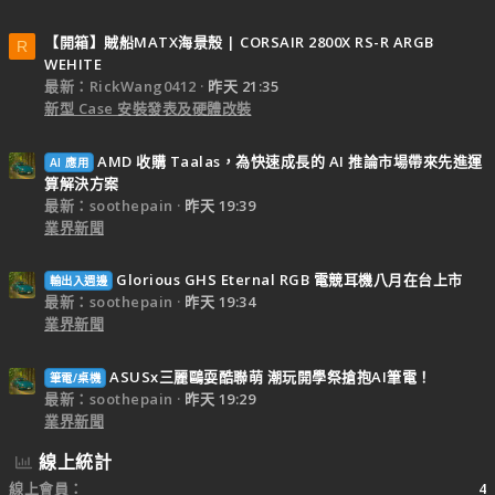
【開箱】賊船MATX海景殼 | CORSAIR 2800X RS-R ARGB
R
WEHITE
最新：RickWang0412
昨天 21:35
新型 Case 安裝發表及硬體改裝
AMD 收購 Taalas，為快速成長的 AI 推論市場帶來先進運
AI 應用
算解決方案
最新：soothepain
昨天 19:39
業界新聞
Glorious GHS Eternal RGB 電競耳機八月在台上市
輸出入週邊
最新：soothepain
昨天 19:34
業界新聞
ASUSx三麗鷗耍酷聯萌 潮玩開學祭搶抱AI筆電！
筆電/桌機
最新：soothepain
昨天 19:29
業界新聞
線上統計
線上會員
4