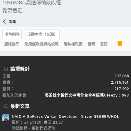
1050MB/s高速傳輸效能輕
鬆帶著走
新訊
淺色明亮
正體中文（台灣）
R
連絡我們
使用條款與網站規範
隱私權政策
說明
首頁
S
S
論壇統計
主題
307,088
訊息
2,716,101
會員
217,902
新加入的會員
喝茶找小錦鯉北中南全台皆有服務Gleezy：tw3
最新文章
NVIDIA GeForce Vulkan Developer Driver 596.99 WHQL
最新：mhp1120
昨天 21:57
測試軟體、驅動程式提供