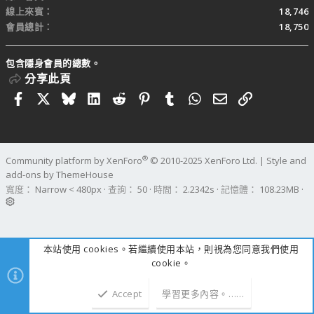
線上來賓
18,746
會員總計
18,750
包含隱身會員的總數。
分享此頁
Facebook
X
Bluesky
LinkedIn
Reddit
Pinterest
Tumblr
WhatsApp
電子郵件
連結
®
Community platform by XenForo
© 2010-2025 XenForo Ltd.
|
Style and
add-ons by ThemeHouse
寬度
查詢
50
時間
2.2342s
記憶體
108.23MB
本站使用 cookies。若繼續使用本站，則視為您同意我們使用
cookie。
Accept
學習更多內容。……
上方
下方