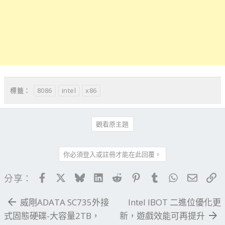
8086
intel
x86
標籤：
觀看原主題
你必須登入或註冊才能在此回覆。
Facebook
X
Bluesky
LinkedIn
Reddit
Pinterest
Tumblr
WhatsApp
電子郵
連
分享：
威剛ADATA SC735外接
Intel IBOT 二進位優化更
式固態硬碟-大容量2TB，
新，遊戲效能可再提升