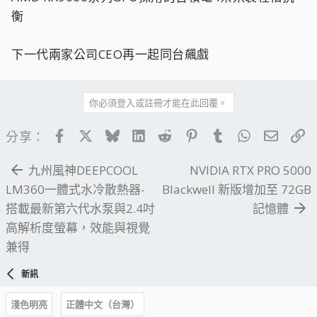
衡
下一代兩家公司CEO再一起同台飆戲
你必須登入或註冊才能在此回覆。
Facebook
X
Bluesky
LinkedIn
Reddit
Pinterest
Tumblr
WhatsApp
電子郵
連
分享：
九州風神DEEPCOOL
NVIDIA RTX PRO 5000
LM360一體式水冷散熱器-
Blackwell 新版增加至 72GB
搭載最新第六代水泵與2.4吋
記憶體
高解析度螢幕，效能與視覺
兼得
新訊
淺色明亮
正體中文（台灣）