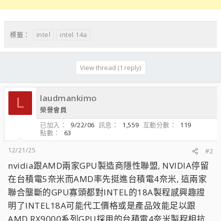
intel
intel 14a
標籤：
View thread (1 reply)
laudmankimo
L
榮譽會員
已加入
9/22/06
訊息
1,559
互動分數
119
點數
63
12/21/25
#2
nvidia跟AMD兩家GPU製造商隱性聯盟, NVIDIA停留
在台積電5奈米而AMD率先挺進台積電4奈米, 這兩家
聯合壟斷的GPU寡頭都對INTEL的18A製程感興趣證
明了INTEL18A可能代工價格或是產品效能足以跟
AMD RX9000系列GPU採用的台積電4奈米製程相抗