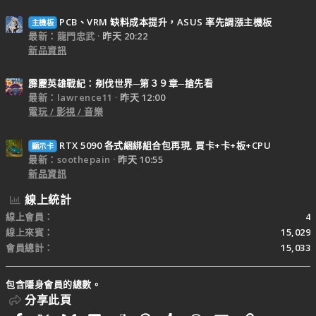
PCB、VRM 缺料成本提升，ASUS 率先調漲主機板
主機板
最新：龍門忠武
昨天 20:22
新品資訊
霹靂英雄戰紀：刜伐世界─第３９章─搶先看
最新：lawrence11
昨天 12:00
電玩 / 影視 / 音樂
RTX 5090 各式綑綁組合包再現, 買卡+卡+板+CPU
顯示卡
最新：soothepain
昨天 10:55
新品資訊
線上統計
線上會員
4
線上來賓
15,029
會員總計
15,033
包含隱身會員的總數。
分享此頁