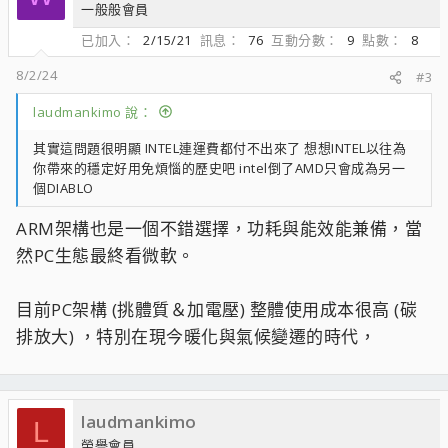
一般般會員
已加入
2/15/21
訊息
76
互動分數
9
點數
8
8/2/24
#3
laudmankimo 說：
其實這問題很明顯 INTEL連運費都付不出來了 想想INTEL以往為
你帶來的穩定好用免煩惱的歷史吧 intel倒了AMD只會成為另一
個DIABLO
ARM架構也是一個不錯選擇，功耗與能效能兼備，當
然PC生態最終看微軟。
目前PC架構 (挑體質＆加電壓) 整體使用成本很高 (碳
排放大) ，特別在現今暖化與氣候變遷的時代，
laudmankimo
L
榮譽會員