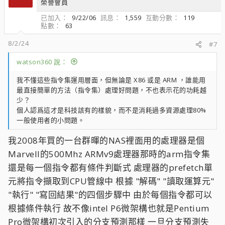
榮譽會員
已加入
9/22/06
訊息
1,559
互動分數
119
點數
63
8/2/24
#7
watson360 說：
我不懂這些指令集運用層面，但無論是 X86 或是 ARM ，誰能用
最直接簡單的方法（指令集）處理好問題，不也表示花的功耗越
少？
個人認爲這才是科技該有的樣貌，而不是消耗過多資源處理80%
一般使用者的小問題。
我2008年買的一台群暉的NAS裡面用的處理器是個
Marvell的500Mhz ARMv9處理器那時的arm指令集
還是每一個指令都有條件判斷式 處理器的prefetch單
元將指令擷取到CPU管線中 根據 "解碼" "讀取運算元"
"執行" "寫回結果"的四個步驟中 由於每個指令都可以
根據條件執行 故不像intel P6微架構也就是Pentium
Pro微架構初次引入的分支預測那樣 一旦分支預測失