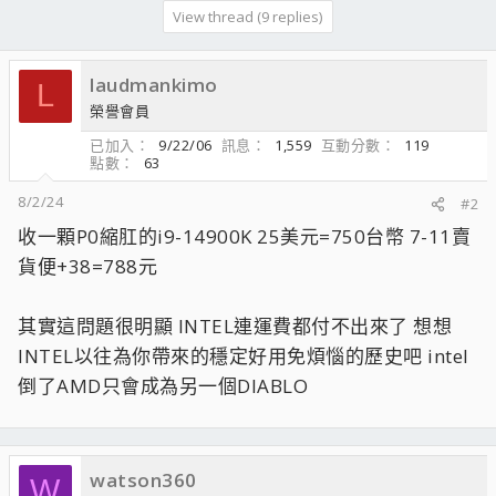
View thread (9 replies)
laudmankimo
L
榮譽會員
已加入
9/22/06
訊息
1,559
互動分數
119
點數
63
8/2/24
#2
收一顆P0縮肛的i9-14900K 25美元=750台幣 7-11賣
貨便+38=788元
其實這問題很明顯 INTEL連運費都付不出來了 想想
INTEL以往為你帶來的穩定好用免煩惱的歷史吧 intel
倒了AMD只會成為另一個DIABLO
watson360
W