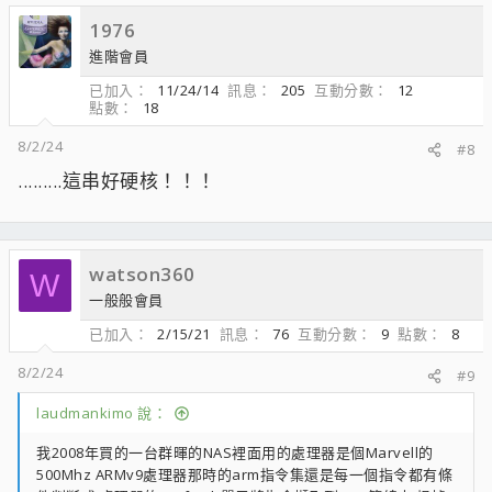
c
1976
t
i
進階會員
o
已加入
11/24/14
訊息
205
互動分數
12
n
點數
18
s
：
8/2/24
#8
.........這串好硬核！！！
watson360
W
一般般會員
已加入
2/15/21
訊息
76
互動分數
9
點數
8
8/2/24
#9
laudmankimo 說：
我2008年買的一台群暉的NAS裡面用的處理器是個Marvell的
500Mhz ARMv9處理器那時的arm指令集還是每一個指令都有條