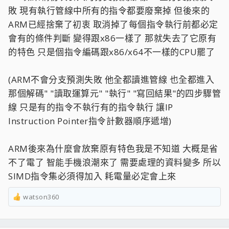
敗 現有執行管線中所有的指令都要廢棄掉 但後來的
ARM已經捨棄了初衷 取消掉了每個指令執行前都必定
會有的條件判斷 變得跟x86一樣了 那就失去了它原有
的特色 只是個指令編碼跟x86/x64不一樣的CPU罷了
(ARM不會分支預測失敗 他全都讀進管線 也全都進入
那個解碼" "讀取運算元" "執行" "寫回結果"的四步驟管
線 只是有的指令不執行有的指令執行 讓IP
Instruction Pointer指令計數器順序遞增)
ARM後來為什麼會放棄原有特色我是不知道 大概是省
不了電了 智能手機浪潮來了 需要處理的資料變多 所以
SIMD指令集必須得加入 耗電量必定會上來
watson360
R
e
a