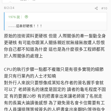
8/2/24
#10
1976 說：
.........這串好硬核！！！
原始的技術資料更硬核 但是 人際關係的牽一髮動全身
更硬核 有可能你跟某人關係親近就無緣無故遭人怨恨
你自己都不知道為什麼 這也是為什麼很多工程師都死
於人際關係的處理上
CPU的執行步驟一點都不複雜只是有很多實現的細節
是只有行業內的人士才知曉
對外行人來說只要想像成某知名作者的簽名握手會就
可以了 老師簽名的速度是固定的 讀者的龜毛程度不固
定 有的要握20秒 有的把書拿出來讓老師簽了名就走
有的長篇大論讀後感想 為了避免簽名會卡住需要有工
作人員讓排隊等候簽名的人把書拿出來翻好(等待指令