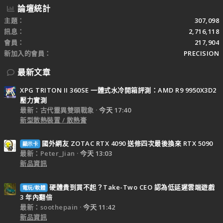
論壇統計
主題
307,098
訊息
2,716,118
會員
217,904
新加入的會員
PRECISION
最新文章
XPG TRITON II 360SE 一體式水冷開箱評測：AMD R9 9950X3D2
壓力實測
最新：古代靈異雙頭戰象
今天 17:40
新型散熱裝置 / 散熱膏
國外網友 ZOTAC RTX 4090 送修四次最後換來 RTX 5090
顯示卡
最新：Peter_Jian
今天 13:03
新品資訊
硬體貴到買不起？Take-Two CEO 認為低延遲雲端遊戲
電玩/軟體
3 年內翻倍
最新：soothepain
今天 11:42
新品資訊