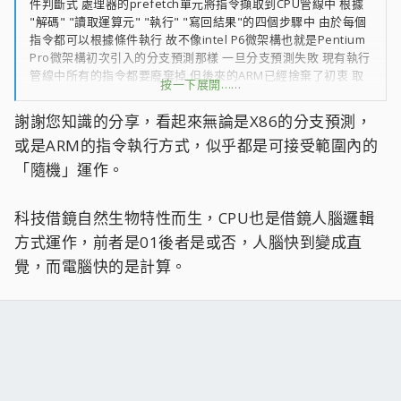
件判斷式 處理器的prefetch單元將指令擷取到CPU管線中 根據
"解碼" "讀取運算元" "執行" "寫回結果"的四個步驟中 由於每個
指令都可以根據條件執行 故不像intel P6微架構也就是Pentium
Pro微架構初次引入的分支預測那樣 一旦分支預測失敗 現有執行
管線中所有的指令都要廢棄掉 但後來的ARM已經捨棄了初衷 取
按一下展開……
消掉了每個指令執行前都必定會有的條件判斷 變得跟x86一樣了
那就失去了它原有的特色 只是個指令編碼跟x86/x64不一樣的
謝謝您知識的分享，看起來無論是X86的分支預測，
CPU罷了
或是ARM的指令執行方式，似乎都是可接受範圍內的
(ARM不會分支預測失敗 他全都讀進管線 也全都進入那個解碼"
「隨機」運作。
"讀取運算元" "執行" "寫回結果"的四步驟管線 只是有的指令不
執行有的指令執行 讓IP Instruction Pointer指令計數器順序遞
科技借鏡自然生物特性而生，CPU也是借鏡人腦邏輯
增)
方式運作，前者是01後者是或否，人腦快到變成直
ARM後來為什麼會放棄原有特色我是不知道 大概是省不了電了
覺，而電腦快的是計算。
智能手機浪潮來了 需要處理的資料變多 所以SIMD指令集必須得
加入 耗電量必定會上來