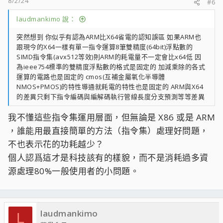
8/2/24
#6
laudmankimo 說：
突然想到 你似乎有認為ARM比X64省電的認知誤區 如果ARM也
跟現今的X64一樣有單一指令運算8筆雙精度(64bit)浮點數的
SIMD指令集(avx512等效)則ARM的耗電量不一定會比x64低 因
為ieee754標準的雙精度浮點數的格式是固定的 加減乘除的各式
運算的電路也是固定的 cmos(互補金屬氧化半導體
NMOS+PMOS)的特性導通就耗電的特性也是固定的 ARM與X64
的差異只剩下指令編碼與編解碼執行管線長度分支預測等等差異
我不懂這些指令集運用層面，但無論是 X86 或是 ARM
，誰能用最直接簡單的方法（指令集）處理好問題，
不也表示花的功耗越少？
個人認爲這才是科技該有的樣貌，而不是消耗過多資
源處理80%一般使用者的小問題。
laudmankimo
L