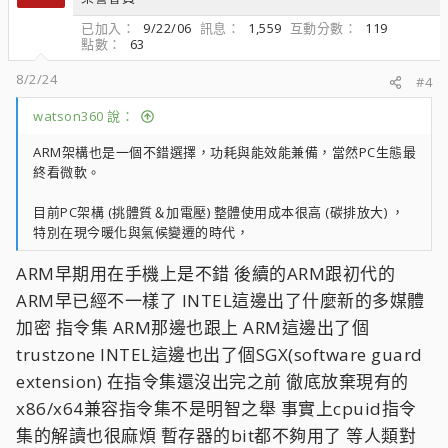
已加入
9/22/06
訊息
1,559
互動分數
119
點數
63
8/2/24
#4
watson360 說：
ARM架構也是一個不錯選擇，功耗與能效能兼備，當然PC生態最
終看微軟。
目前PC架構 (挑體質＆加電壓) 整體使用成本很高 (碳排放大) ，
特別在現今暖化與氣候變遷的時代，
ARM早期用在手機上是不錯 後續的ARM跟初代的
ARM早已經不一樣了 INTEL這邊出了什麼新的多媒體
加密 指令集 ARM那邊也跟上 ARM這邊出了個
trustzone INTEL這邊也出了個SGX(software guard
extension) 在指令集還沒出完之前 徹底放棄現有的
x86/x64兼容指令集不是明智之舉 事實上cpuid指令
集的解讀也很麻煩 暫存器的bit都不夠用了 等人類對