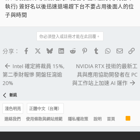
執行) 簽好名以後迅速退場趕下台不要占用後面人的位
子與時間
你必須登入或註冊才能在此回覆。
Facebook
X
Bluesky
LinkedIn
Reddit
Pinterest
Tumblr
WhatsApp
電子郵
連
分享：
Intel 確定將裁員 15%,
NVIDIA RTX 技術的最新工
第二季財報慘 開盤狂瀉逾
具與應用協助開發者在 PC
20%
與工作站上加速 AI 運作
新訊
淺色明亮
正體中文（台灣）
R
連絡我們
使用條款與網站規範
隱私權政策
說明
首頁
S
S