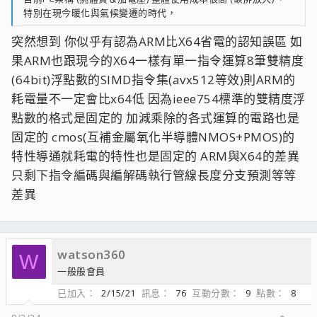
特別在現今暖化與氣候變遷的時代，
突然想到 你似乎有認為ARM比X64省電的認知誤區 如
果ARM也跟現今的X64一樣有單一指令運算8筆雙精度
(64bit)浮點數的SIMD指令集(avx512等效)則ARM的
耗電量不一定會比x64低 因為ieee754標準的雙精度浮
點數的格式是固定的 加減乘除的各式運算的電路也是
固定的 cmos(互補金屬氧化半導體NMOS+PMOS)的
特性導通就耗電的特性也是固定的 ARM與X64的差異
只剩下指令編碼與編解碼執行管線長度分支預測等等
差異
watson360
W
一般般會員
已加入
2/15/21
訊息
76
互動分數
9
點數
8