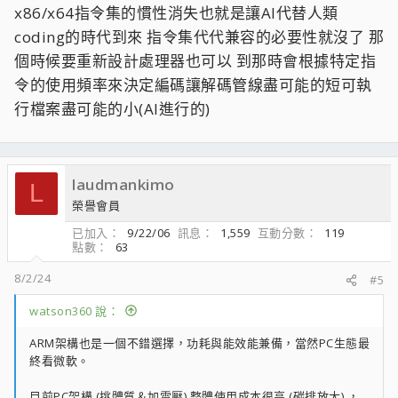
x86/x64指令集的慣性消失也就是讓AI代替人類
coding的時代到來 指令集代代兼容的必要性就沒了 那
個時候要重新設計處理器也可以 到那時會根據特定指
令的使用頻率來決定編碼讓解碼管線盡可能的短可執
行檔案盡可能的小(AI進行的)
laudmankimo
L
榮譽會員
已加入
9/22/06
訊息
1,559
互動分數
119
點數
63
8/2/24
#5
watson360 說：
ARM架構也是一個不錯選擇，功耗與能效能兼備，當然PC生態最
終看微軟。
目前PC架構 (挑體質＆加電壓) 整體使用成本很高 (碳排放大) ，