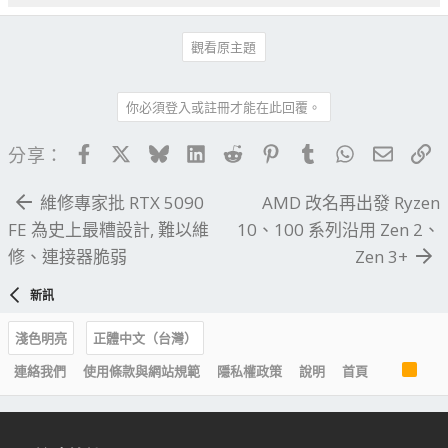
觀看原主題
你必須登入或註冊才能在此回覆。
Facebook
X
Bluesky
LinkedIn
Reddit
Pinterest
Tumblr
WhatsApp
電子郵
連
分享：
維修專家批 RTX 5090
AMD 改名再出發 Ryzen
FE 為史上最糟設計, 難以維
10、100 系列沿用 Zen 2、
修、連接器脆弱
Zen 3+
新訊
淺色明亮
正體中文（台灣）
R
連絡我們
使用條款與網站規範
隱私權政策
說明
首頁
S
S