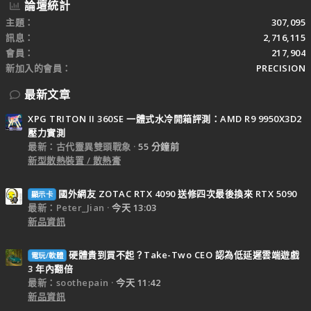
論壇統計
主題
307,095
訊息
2,716,115
會員
217,904
新加入的會員
PRECISION
最新文章
XPG TRITON II 360SE 一體式水冷開箱評測：AMD R9 9950X3D2
壓力實測
最新：古代靈異雙頭戰象
55 分鐘前
新型散熱裝置 / 散熱膏
國外網友 ZOTAC RTX 4090 送修四次最後換來 RTX 5090
顯示卡
最新：Peter_Jian
今天 13:03
新品資訊
硬體貴到買不起？Take-Two CEO 認為低延遲雲端遊戲
電玩/軟體
3 年內翻倍
最新：soothepain
今天 11:42
新品資訊