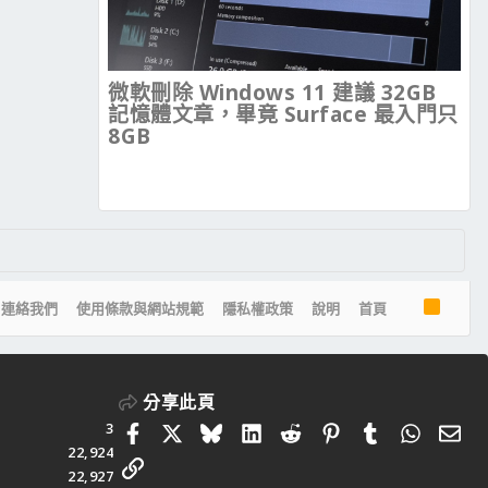
微軟刪除 Windows 11 建議 32GB
記憶體文章，畢竟 Surface 最入門只
8GB
R
連絡我們
使用條款與網站規範
隱私權政策
說明
首頁
S
S
分享此頁
3
Facebook
X
Bluesky
LinkedIn
Reddit
Pinterest
Tumblr
Whats
電
22,924
連結
22,927