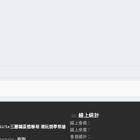
線上統計
線上會員
SUSx三麗鷗耍酷聯萌 潮玩開學祭搶
線上來賓
會員總計
epain
剛剛