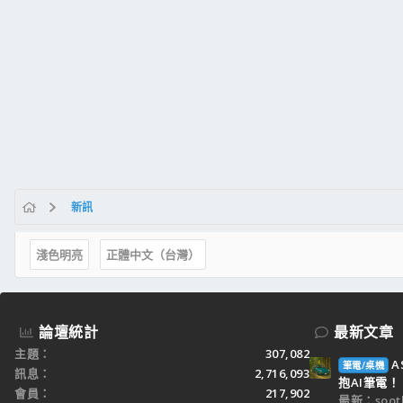
新訊
淺色明亮
正體中文（台灣）
論壇統計
最新文章
主題
307,082
A
筆電/桌機
訊息
2,716,093
抱AI筆電！
會員
217,902
最新：sooth