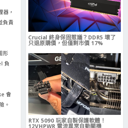
處理器，
統並負責
Crucial 終身保固惹議？DDR5 壞了
只退原購價，但僅剩市價 17%
圖形
l 負
e 會
風險。
RTX 5090 玩家自製保護軟體！
12VHPWR 電流異常自動關機