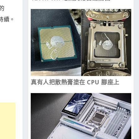
程的
能持續。
真有人把散熱膏塗在 CPU 腳座上