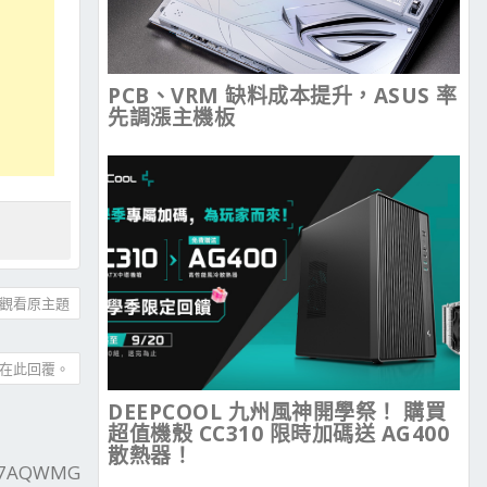
PCB、VRM 缺料成本提升，ASUS 率
先調漲主機板
觀看原主題
在此回覆。
DEEPCOOL 九州風神開學祭！ 購買
超值機殼 CC310 限時加碼送 AG400
散熱器！
27AQWMG