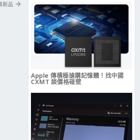
幕新品
Apple 傳積極搶購記憶體！找中國
CXMT 談價格碰壁