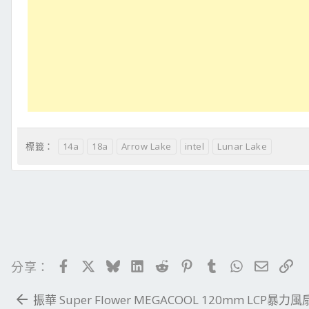
14a
18a
Arrow Lake
intel
Lunar Lake
標籤：
Facebook
X
Bluesky
LinkedIn
Reddit
Pinterest
Tumblr
WhatsApp
電子郵
連
分享：
振華 Super Flower MEGACOOL 120mm LCP暴力風