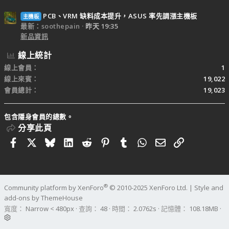
PCB、VRM 缺料成本提升，ASUS 率先調漲主機板
主機板
最新：soothepain
昨天 19:35
新品資訊
線上統計
線上會員
1
線上來賓
19,022
會員總計
19,023
包含隱身會員的總數。
分享此頁
Facebook
X
Bluesky
LinkedIn
Reddit
Pinterest
Tumblr
WhatsApp
電子郵件
連結
®
Community platform by XenForo
© 2010-2025 XenForo Ltd.
|
Style and
add-ons by ThemeHouse
寬度
查詢
48
時間
2.0762s
記憶體
108.18MB