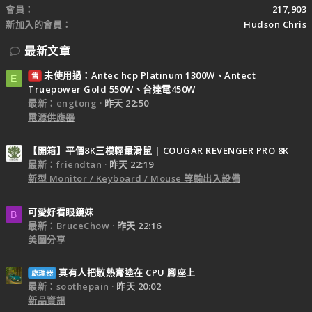
會員
217,903
新加入的會員
Hudson Chris
最新文章
未使用過：Antec hcp Platinum 1300W、Antect
售
E
Truepower Gold 550W、台達電450W
最新：engtong
昨天 22:50
電源供應器
【開箱】平價8K三模輕量滑鼠 | COUGAR REVENGER PRO 8K
最新：friendtan
昨天 22:19
新型 Monitor / Keyboard / Mouse 等輸出入設備
可愛好看眼鏡妹
B
最新：BruceChow
昨天 22:16
美圖分享
真有人把散熱膏塗在 CPU 腳座上
處理器
最新：soothepain
昨天 20:02
新品資訊