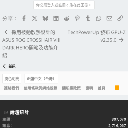
你必須登入或註冊才能在此回覆。
Facebook
X
Bluesky
LinkedIn
Reddit
Pinterest
Tumblr
WhatsApp
電子郵
連
分享：
採用被動散熱設計的
TechPowerUp 發布 GPU-Z
ASUS ROG CROSSHAIR VIII
v2.35.0
DARK HERO開箱及功能介
紹
新訊
淺色明亮
正體中文（台灣）
R
連絡我們
使用條款與網站規範
隱私權政策
說明
首頁
S
S
論壇統計
主題
307,070
訊息
2,716,067