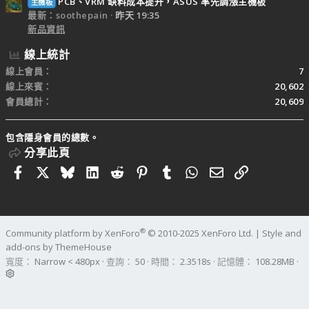
PCB、VRM 缺料成本提升，ASUS 率先調漲主機板
主機板
最新：soothepain
昨天 19:35
新品資訊
線上統計
線上會員
7
線上來賓
20,602
會員總計
20,609
包含隱身會員的總數。
分享此頁
Facebook
X
Bluesky
LinkedIn
Reddit
Pinterest
Tumblr
WhatsApp
電子郵件
連結
®
Community platform by XenForo
© 2010-2025 XenForo Ltd.
|
Style and
add-ons by ThemeHouse
寬度
查詢
50
時間
2.3518s
記憶體
108.28MB