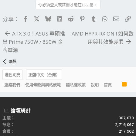
你必須登入或註冊才能在此回覆。
Facebook
X
Bluesky
LinkedIn
Reddit
Pinterest
Tumblr
WhatsApp
電子郵
連
分享：
ATX 3.0！ASUS 華碩推
AMD HYPR-RX ON ! 如何啟
出 Prime 750W / 850W 金
用與其效能差異
牌電源
新訊
淺色明亮
正體中文（台灣）
R
連絡我們
使用條款與網站規範
隱私權政策
說明
首頁
S
S
論壇統計
主題
307,070
訊息
2,716,067
會員
217,902