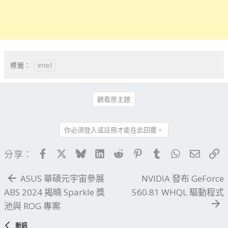
intel
標籤：
觀看原主題
你必須登入或註冊才能在此回覆。
Facebook
X
Bluesky
LinkedIn
Reddit
Pinterest
Tumblr
WhatsApp
電子郵
連
分享：
ASUS 華碩元宇宙參展
NVIDIA 發布 GeForce
ABS 2024 揭曉 Sparkle 獎
560.81 WHQL 驅動程式
池與 ROG 專案
新訊