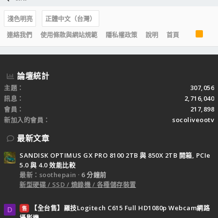
淺色明亮
正體中文（台灣）
R
連絡我們
使用條款與網站規範
隱私權政策
說明
首頁
S
S
論壇統計
主題
307,056
訊息
2,716,040
會員
217,898
新加入的會員
socoliveootv
最新文章
SANDISK OPTIMUS GX PRO 8100 2TB 與 850X 2TB 開箱, PCIe
5.0 與 4.0 效能比較
最新：soothepain
6 分鐘前
新型硬碟 / SSD / 燒錄機 / 各種儲存裝置
【全台售】羅技Logitech C615 Full HD1080p Webcam網路
售
D
攝影機