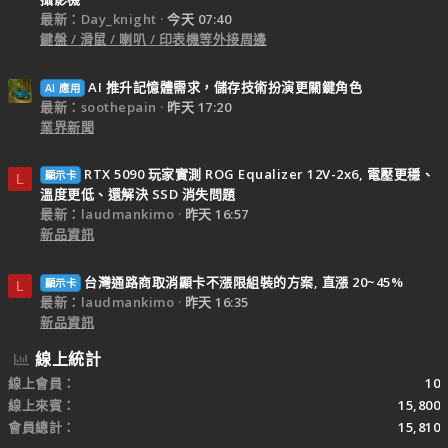
最新：Day_knight
今天 07:40
鍵盤 / 滑鼠 / 喇叭 / 印表機等外接周邊
AI 推升記憶體需求，儲存技術扮演更關鍵角色
AI 應用
最新：soothepain
昨天 17:20
業界新聞
RTX 5090 玩家實測 ROG Equalizer 12V-2x6, 電壓更穩、
顯示卡
L
溫度更低、還解決 SSD 消失問題
最新：laudmankimo
昨天 16:57
新品資訊
台灣通路商取消顯卡不漲限組裝的方案, 直漲 20~45%
顯示卡
L
最新：laudmankimo
昨天 16:35
新品資訊
線上統計
線上會員
10
線上來賓
15,800
會員總計
15,810