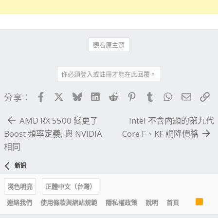
觀看原主題
你必須登入或註冊才能在此回覆。
Facebook
X
Bluesky
LinkedIn
Reddit
Pinterest
Tumblr
WhatsApp
電子郵
連
分享：
AMD RX 5500 變更了
Intel 不含內顯的第九代
Boost 頻率定義, 與 NVIDIA
Core F、KF 調降價格
相同
新訊
淺色明亮
正體中文（台灣）
R
連絡我們
使用條款與網站規範
隱私權政策
說明
首頁
S
S