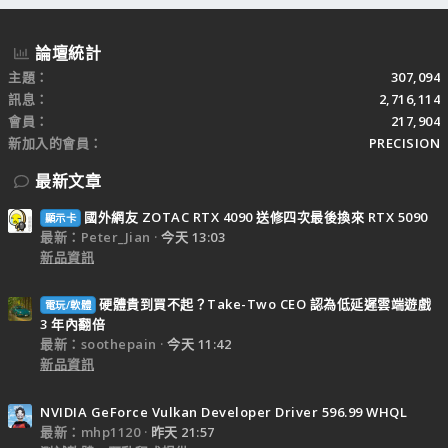
論壇統計
主題
307,094
訊息
2,716,114
會員
217,904
新加入的會員
PRECISION
最新文章
國外網友 ZOTAC RTX 4090 送修四次最後換來 RTX 5090
顯示卡
最新：Peter_Jian
今天 13:03
新品資訊
硬體貴到買不起？Take-Two CEO 認為低延遲雲端遊戲
電玩/軟體
3 年內翻倍
最新：soothepain
今天 11:42
新品資訊
NVIDIA GeForce Vulkan Developer Driver 596.99 WHQL
最新：mhp1120
昨天 21:57