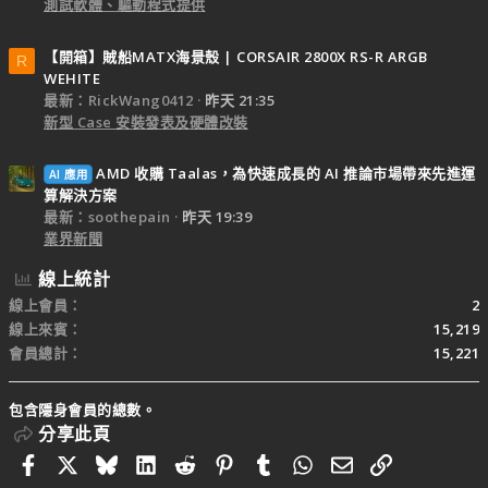
測試軟體、驅動程式提供
【開箱】賊船MATX海景殼 | CORSAIR 2800X RS-R ARGB
R
WEHITE
最新：RickWang0412
昨天 21:35
新型 Case 安裝發表及硬體改裝
AMD 收購 Taalas，為快速成長的 AI 推論市場帶來先進運
AI 應用
算解決方案
最新：soothepain
昨天 19:39
業界新聞
線上統計
線上會員
2
線上來賓
15,219
會員總計
15,221
包含隱身會員的總數。
分享此頁
Facebook
X
Bluesky
LinkedIn
Reddit
Pinterest
Tumblr
WhatsApp
電子郵件
連結