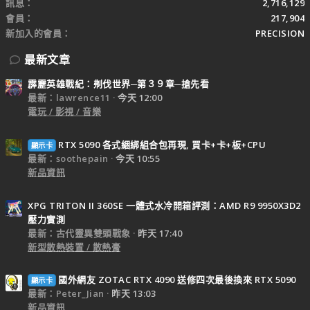
訊息
2,716,129
會員
217,904
新加入的會員
PRECISION
最新文章
霹靂英雄戰紀：刜伐世界─第３９章─搶先看
最新：lawrence11
今天 12:00
電玩 / 影視 / 音樂
RTX 5090 各式綑綁組合包再現, 買卡+卡+板+CPU
顯示卡
最新：soothepain
今天 10:55
新品資訊
XPG TRITON II 360SE 一體式水冷開箱評測：AMD R9 9950X3D2
壓力實測
最新：古代靈異雙頭戰象
昨天 17:40
新型散熱裝置 / 散熱膏
國外網友 ZOTAC RTX 4090 送修四次最後換來 RTX 5090
顯示卡
最新：Peter_Jian
昨天 13:03
新品資訊