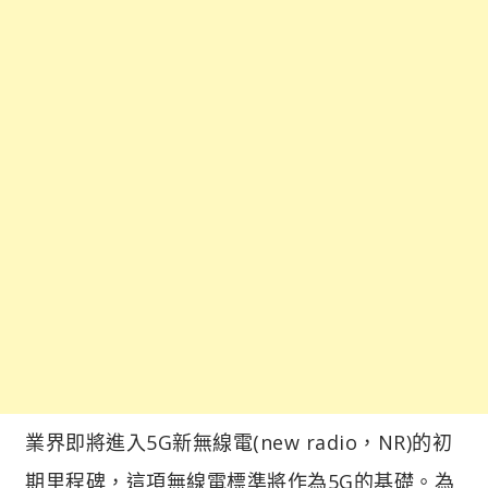
業界即將進入5G新無線電(new radio，NR)的初
期里程碑，這項無線電標準將作為5G的基礎。為