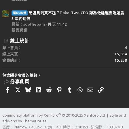
硬體貴到買不起？Take-Two CEO 認為低延遲雲端遊戲
電玩/軟體
3 年內翻倍
最新：soothepain
昨天 11:42
新品資訊
線上統計
線上會員
4
線上來賓
15,854
會員總計
15,858
包含隱身會員的總數。
分享此頁
Facebook
X
Bluesky
LinkedIn
Reddit
Pinterest
Tumblr
WhatsApp
電子郵件
連結
®
Community platform by XenForo
© 2010-2025 XenForo Ltd.
|
Style and
add-ons by ThemeHouse
寬度
查詢
48
時間
2.1015s
記憶體
108.07MB