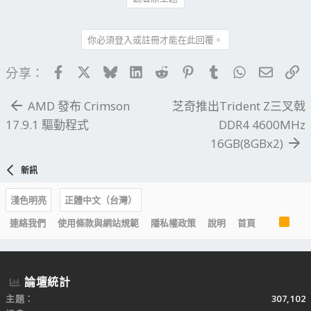
你必須登入或註冊才能在此回覆。
Facebook
X
Bluesky
LinkedIn
Reddit
Pinterest
Tumblr
WhatsApp
電子郵
連
分享：
AMD 發布 Crimson
芝奇推出Trident Z三叉戟
17.9.1 驅動程式
DDR4 4600MHz
16GB(8GBx2)
新訊
淺色明亮
正體中文（台灣）
R
連絡我們
使用條款與網站規範
隱私權政策
說明
首頁
S
S
論壇統計
主題
307,102