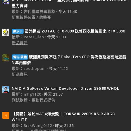
壓力實測
最新：古代靈異雙頭戰象
今天 17:40
新型散熱裝置 / 散熱膏
國外網友 ZOTAC RTX 4090 送修四次最後換來 RTX 5090
顯示卡
最新：Peter_Jian
今天 13:03
新品資訊
硬體貴到買不起？Take-Two CEO 認為低延遲雲端遊戲
電玩/軟體
3 年內翻倍
最新：soothepain
今天 11:42
新品資訊
NVIDIA GeForce Vulkan Developer Driver 596.99 WHQL
最新：mhp1120
昨天 21:57
測試軟體、驅動程式提供
【開箱】賊船MATX海景殼 | CORSAIR 2800X RS-R ARGB
R
WEHITE
最新：RickWang0412
昨天 21:35