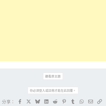
觀看原主題
你必須登入或註冊才能在此回覆。
Facebook
X
Bluesky
LinkedIn
Reddit
Pinterest
Tumblr
WhatsApp
電子郵
連
分享：