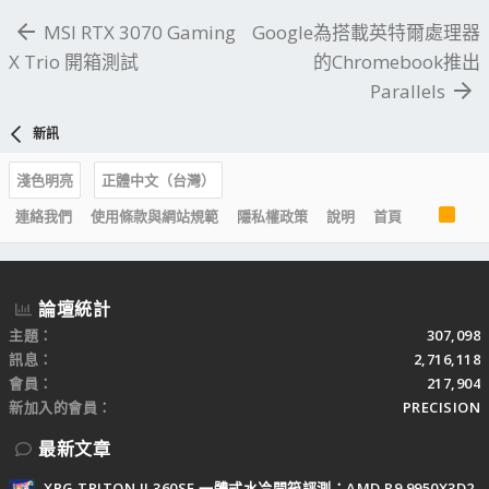
MSI RTX 3070 Gaming
Google為搭載英特爾處理器
X Trio 開箱測試
的Chromebook推出
Parallels
新訊
淺色明亮
正體中文（台灣）
R
連絡我們
使用條款與網站規範
隱私權政策
說明
首頁
S
S
論壇統計
主題
307,098
訊息
2,716,118
會員
217,904
新加入的會員
PRECISION
最新文章
XPG TRITON II 360SE 一體式水冷開箱評測：AMD R9 9950X3D2