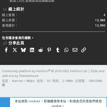
新型 Case 安裝發表及硬體改裝
線上統計
線上會員
4
線上來賓
13,986
會員總計
13,990
包含隱身會員的總數。
分享此頁
Facebook
X
Bluesky
LinkedIn
Reddit
Pinterest
Tumblr
WhatsApp
電子郵件
連結
®
Community platform by XenForo
© 2010-2025 XenForo Ltd.
|
Style and
add-ons by ThemeHouse
寬度
查詢
50
時間
2.1988s
記憶體
108.52MB
本站使用 cookies。若繼續使用本站，則視為您同意我們使用
cookie。