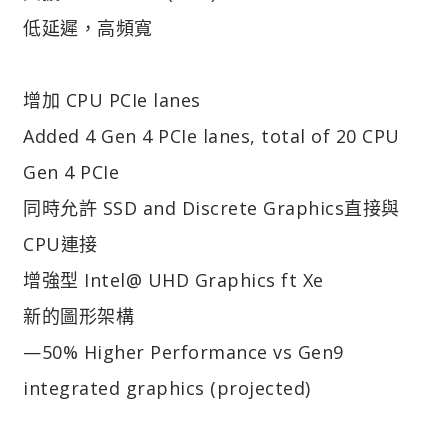
低延遲，高頻寬
增加 CPU PCIe lanes
Added 4 Gen 4 PCIe lanes, total of 20 CPU
Gen 4 PCIe
同時允許 SSD and Discrete Graphics直接與
CPU連接
增強型 Intel@ UHD Graphics ft Xe
新的圖形架構
—50% Higher Performance vs Gen9
integrated graphics (projected)