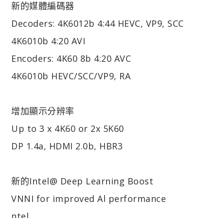
新的媒體編碼器
Decoders: 4K6012b 4:44 HEVC, VP9, SCC
4K6010b 4:20 AVI
Encoders: 4K60 8b 4:20 AVC
4K6010b HEVC/SCC/VP9, RA
增加顯示分辨率
Up to 3 x 4K60 or 2x 5K60
DP 1.4a, HDMI 2.0b, HBR3
新的Intel@ Deep Learning Boost
VNNI for improved Al performance
ntel