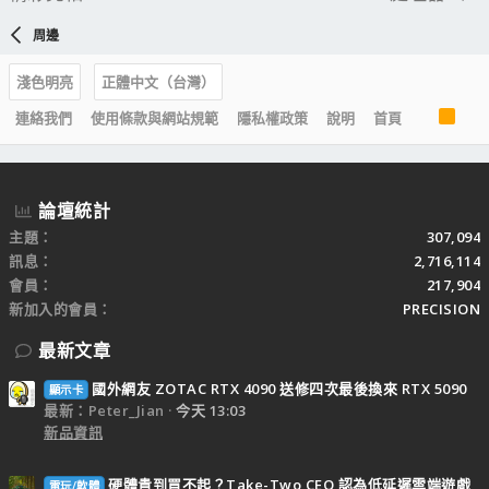
周邊
淺色明亮
正體中文（台灣）
R
連絡我們
使用條款與網站規範
隱私權政策
說明
首頁
S
S
論壇統計
主題
307,094
訊息
2,716,114
會員
217,904
新加入的會員
PRECISION
最新文章
國外網友 ZOTAC RTX 4090 送修四次最後換來 RTX 5090
顯示卡
最新：Peter_Jian
今天 13:03
新品資訊
硬體貴到買不起？Take-Two CEO 認為低延遲雲端遊戲
電玩/軟體