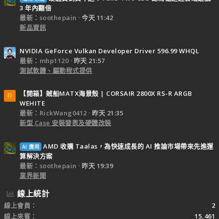
3 年內翻倍
最新：soothepain
今天 11:42
新品資訊
NVIDIA GeForce Vulkan Developer Driver 596.99 WHQL
最新：mhp1120
昨天 21:57
測試軟體、驅動程式提供
【開箱】賊船MATX海景殼 | CORSAIR 2800X RS-R ARGB
R
WEHITE
最新：RickWang0412
昨天 21:35
新型 Case 安裝發表及硬體改裝
AMD 收購 Taalas，為快速成長的 AI 推論市場帶來先進運
AI 應用
算解決方案
最新：soothepain
昨天 19:39
業界新聞
線上統計
線上會員
2
線上來賓
15,461