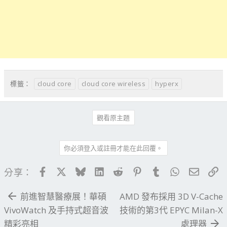
cloud core
cloud core wireless
hyperx
標籤：
觀看原主題
你必須登入或註冊才能在此回覆。
Facebook
X
Bluesky
LinkedIn
Reddit
Pinterest
Tumblr
WhatsApp
電子郵
連
分享：
前進智慧醫療展！華碩
AMD 發布採用 3D V-Cache
VivoWatch 及手持式超音波
技術的第3代 EPYC Milan-X
精彩亮相
處理器