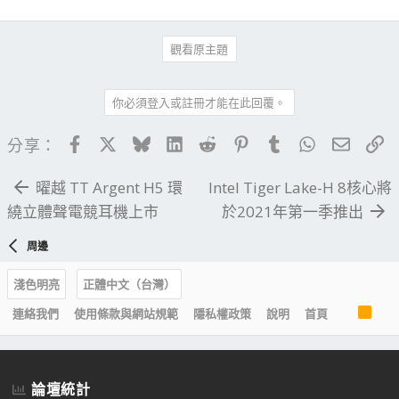
觀看原主題
你必須登入或註冊才能在此回覆。
Facebook
X
Bluesky
LinkedIn
Reddit
Pinterest
Tumblr
WhatsApp
電子郵
連
分享：
曜越 TT Argent H5 環
Intel Tiger Lake-H 8核心將
繞立體聲電競耳機上市
於2021年第一季推出
周邊
淺色明亮
正體中文（台灣）
R
連絡我們
使用條款與網站規範
隱私權政策
說明
首頁
S
S
論壇統計