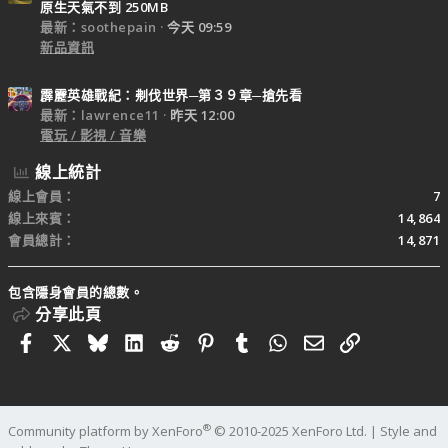
原生天氣不到 250MB
最新：soothepain
今天 09:59
新品資訊
霹靂英雄戰紀：刜伐世界─第３９章─搶先看
最新：lawrence11
昨天 12:00
電玩 / 影視 / 音樂
線上統計
線上會員
7
線上來賓
14,864
會員總計
14,871
包含隱身會員的總數。
分享此頁
Facebook
X
Bluesky
LinkedIn
Reddit
Pinterest
Tumblr
WhatsApp
電子郵件
連結
®
Community platform by XenForo
© 2010-2025 XenForo Ltd.
|
Style and