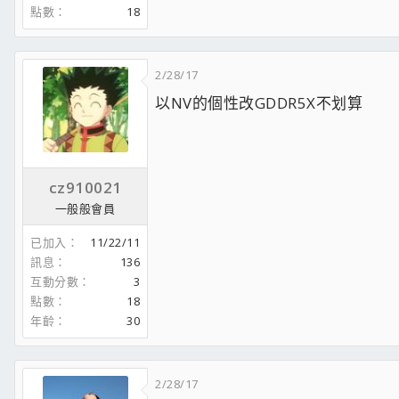
點數
18
2/28/17
以NV的個性改GDDR5X不划算
cz910021
一般般會員
已加入
11/22/11
訊息
136
互動分數
3
點數
18
年齡
30
2/28/17