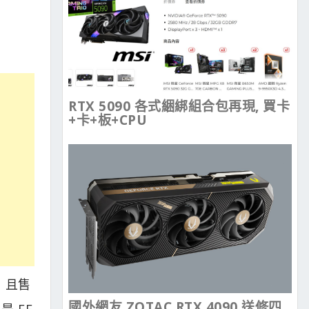
RTX 5090 各式綑綁組合包再現, 買卡
+卡+板+CPU
版，且售
國外網友 ZOTAC RTX 4090 送修四
是 FE