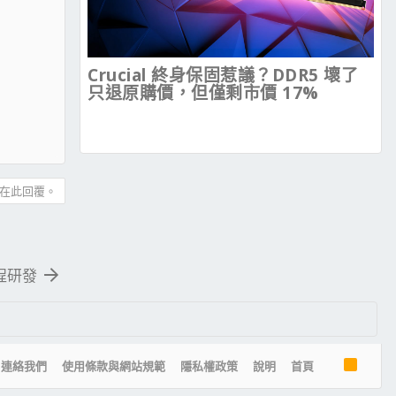
Crucial 終身保固惹議？DDR5 壞了
只退原購價，但僅剩市價 17%
在此回覆。
製程研發
R
連絡我們
使用條款與網站規範
隱私權政策
說明
首頁
S
S