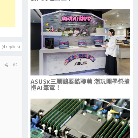
(4 replies)
#2
ASUSx三麗鷗耍酷聯萌 潮玩開學祭搶
抱AI筆電！