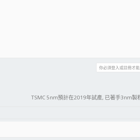
你必須登入或註冊才能
件
結
TSMC 5nm預計在2019年試產, 已著手3nm