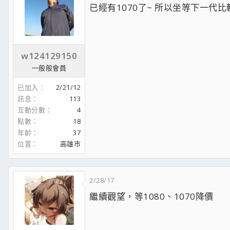
已經有1070了~ 所以坐等下一代比較實
w124129150
一般般會員
已加入
2/21/12
訊息
113
互動分數
4
點數
18
年齡
37
位置
高雄市
2/28/17
繼續觀望，等1080、1070降價