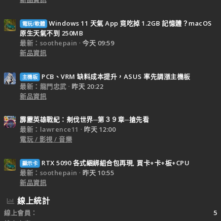
Windows 11 天氣 App 竟吃掉 1.2GB 記憶體？macOS
電玩/軟體
原生天氣不到 250MB
最新：soothepain
今天 09:59
新品資訊
PCB、VRM 缺料成本提升，ASUS 率先調漲主機板
主機板
最新：龍門忠武
昨天 20:22
新品資訊
霹靂英雄戰紀：刜伐世界─第３９章─搶先看
最新：lawrence11
昨天 12:00
電玩 / 影視 / 音樂
RTX 5090 各式綑綁組合包再現, 買卡+卡+板+CPU
顯示卡
最新：soothepain
昨天 10:55
新品資訊
線上統計
線上會員
5