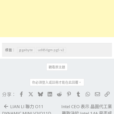
gigabyte
ud850gm pg5 v2
標籤：
觀看原主題
你必須登入或註冊才能在此回覆。
Facebook
X
Bluesky
LinkedIn
Reddit
Pinterest
Tumblr
WhatsApp
電子郵
連
分享：
LIAN LI 聯力 O11
Intel CEO 表示 晶圓代工業
DYNAMIC MINI V2(O11D
務取決於 Intel 14A 是否成