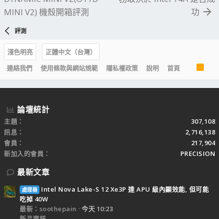
MINI V2) 機殼開箱評測
功
評測
淺色明亮
正體中文（台灣）
R
連絡我們
使用條款與網站規範
隱私權政策
說明
首頁
S
S
論壇統計
主題
307,108
訊息
2,716,138
會員
217,904
新加入的會員
PRECISION
最新文章
Intel Nova Lake-S 12 Xe3P 達 APU 級內顯效能, 但可能
處理器
吃掉 40W
最新：soothepain
今天 10:23
新品資訊