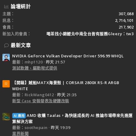
論壇統計
主題
307,088
訊息
2,716,101
會員
217,902
新加入的會員
喝茶找小錦鯉北中南全台皆有服務Gleezy：tw3
最新文章
NVIDIA GeForce Vulkan Developer Driver 596.99 WHQL
最新：mhp1120
昨天 21:57
測試軟體、驅動程式提供
【開箱】賊船MATX海景殼 | CORSAIR 2800X RS-R ARGB
R
WEHITE
最新：RickWang0412
昨天 21:35
新型 Case 安裝發表及硬體改裝
AMD 收購 Taalas，為快速成長的 AI 推論市場帶來先進運
AI 應用
算解決方案
最新：soothepain
昨天 19:39
業界新聞