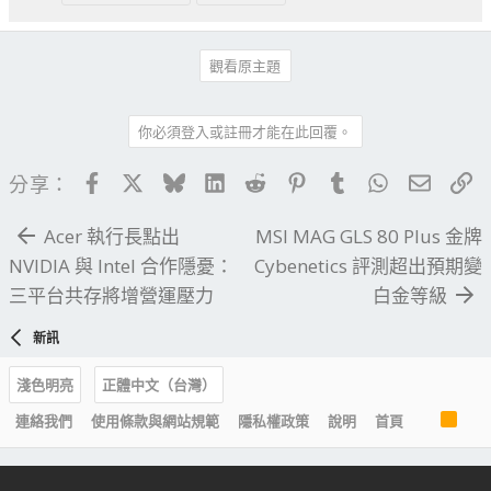
觀看原主題
你必須登入或註冊才能在此回覆。
Facebook
X
Bluesky
LinkedIn
Reddit
Pinterest
Tumblr
WhatsApp
電子郵
連
分享：
Acer 執行長點出
MSI MAG GLS 80 Plus 金牌
NVIDIA 與 Intel 合作隱憂：
Cybenetics 評測超出預期變
三平台共存將增營運壓力
白金等級
新訊
淺色明亮
正體中文（台灣）
R
連絡我們
使用條款與網站規範
隱私權政策
說明
首頁
S
S