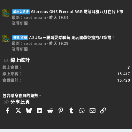
Glorious GHS Eternal RGB 電競耳機八月在台上市
輸出入週邊
最新：soothepain
昨天 19:34
業界新聞
ASUSx三麗鷗耍酷聯萌 潮玩開學祭搶抱AI筆電！
筆電/桌機
最新：soothepain
昨天 19:29
業界新聞
線上統計
線上會員
3
線上來賓
15,417
會員總計
15,420
包含隱身會員的總數。
分享此頁
Facebook
X
Bluesky
LinkedIn
Reddit
Pinterest
Tumblr
WhatsApp
電子郵件
連結