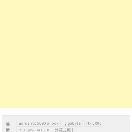
aorus rtx 5090 ai box
gigabyte
rtx 5090
標
籤：
RTX 5090 AI BOX
外接式顯卡