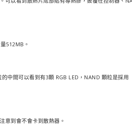
。可以看到散熱片底部貼有導熱膠，披覆在控制器、NA
，容量512MB。
D 顆粒的中間可以看到有3顆 RGB LED，NAND 顆粒是採用
注意到會不會卡到散熱器。