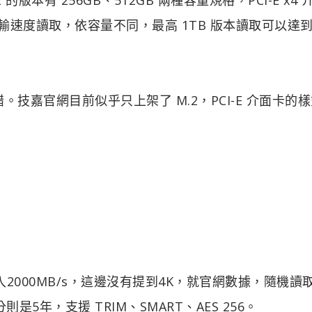
效，傳輸速度讀取，依容量不同，最高 1TB 版本讀取可以達到3
錯。技嘉官網目前似乎只上架了 M.2，PCI-E 介面卡的
/s，寫入2000MB/s，這邊沒有提到4K，就官網數據，隨機讀
部分則是5年，支援 TRIM、SMART、AES 256。