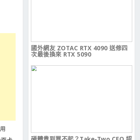
國外網友 ZOTAC RTX 4090 送修四
次最後換來 RTX 5090
採用
硬體貴到買不起？Take-Two CEO 認
 介面卡