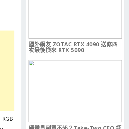
國外網友 ZOTAC RTX 4090 送修四
次最後換來 RTX 5090
 RGB
硬體貴到買不起？Take-Two CEO 認
y