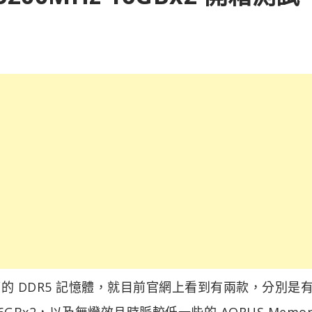
了對應的 DDR5 記憶體，就目前官網上看到有兩款，分別是有
Hz 16GBx2，以及無燈效且時脈較低一些的 AORUS Memor