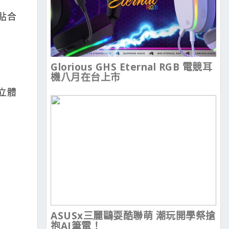
貼合
Glorious GHS Eternal RGB 電競耳
機八月在台上市
立體
ASUSx三麗鷗耍酷聯萌 潮玩開學祭搶
抱AI筆電！