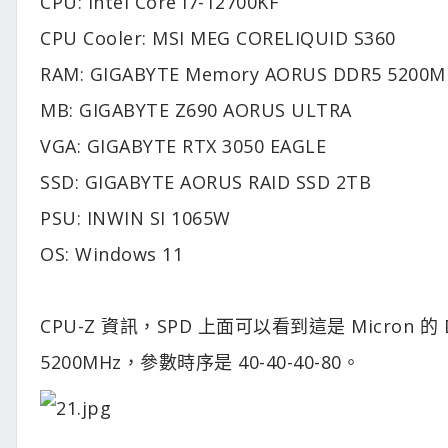
CPU: Intel Core i7-12700KF
CPU Cooler: MSI MEG CORELIQUID S360
RAM: GIGABYTE Memory AORUS DDR5 5200M
MB: GIGABYTE Z690 AORUS ULTRA
VGA: GIGABYTE RTX 3050 EAGLE
SSD: GIGABYTE AORUS RAID SSD 2TB
PSU: INWIN SI 1065W
OS: Windows 11
CPU-Z 資訊，SPD 上面可以看到這是 Micron 
5200MHz，參數時序是 40-40-40-80。