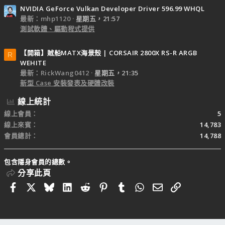
NVIDIA GeForce Vulkan Developer Driver 596.99 WHQL
最新：mhp1120
星期五，21:57
測試軟體、驅動程式提供
【開箱】賊船MATX海景殼 | CORSAIR 2800X RS-R ARGB
R
WEHITE
最新：RickWang0412
星期五，21:35
新型 Case 安裝發表及硬體改裝
線上統計
線上會員
5
線上來賓
14,783
會員總計
14,788
包含隱身會員的總數。
分享此頁
Facebook
X
Bluesky
LinkedIn
Reddit
Pinterest
Tumblr
WhatsApp
電子郵件
連結