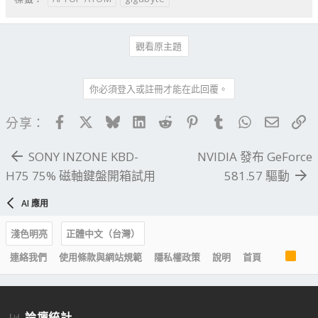
觀看原主題
你必須登入或註冊才能在此回覆。
Facebook
X
Bluesky
LinkedIn
Reddit
Pinterest
Tumblr
WhatsApp
電子郵
連
分享：
SONY INZONE KBD-
NVIDIA 發布 GeForce
H75 75% 磁軸鍵盤開箱試用
581.57 驅動
AI 應用
淺色明亮
正體中文（台灣）
R
連絡我們
使用條款與網站規範
隱私權政策
說明
首頁
S
S
論壇統計