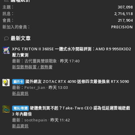
主題
307,098
訊息
2,716,118
會員
217,904
新加入的會員
PRECISION
最新文章
XPG TRITON II 360SE 一體式水冷開箱評測：AMD R9 9950X3D2
壓力實測
最新：古代靈異雙頭戰象
昨天 17:40
新型散熱裝置 / 散熱膏
國外網友 ZOTAC RTX 4090 送修四次最後換來 RTX 5090
顯示卡
最新：Peter_Jian
昨天 13:03
新品資訊
硬體貴到買不起？Take-Two CEO 認為低延遲雲端遊戲
電玩/軟體
3 年內翻倍
最新：soothepain
昨天 11:42
新品資訊