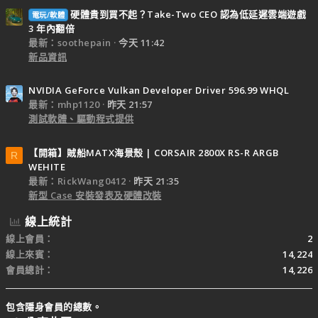
硬體貴到買不起？Take-Two CEO 認為低延遲雲端遊戲
電玩/軟體
3 年內翻倍
最新：soothepain
今天 11:42
新品資訊
NVIDIA GeForce Vulkan Developer Driver 596.99 WHQL
最新：mhp1120
昨天 21:57
測試軟體、驅動程式提供
【開箱】賊船MATX海景殼 | CORSAIR 2800X RS-R ARGB
R
WEHITE
最新：RickWang0412
昨天 21:35
新型 Case 安裝發表及硬體改裝
線上統計
線上會員
2
線上來賓
14,224
會員總計
14,226
包含隱身會員的總數。