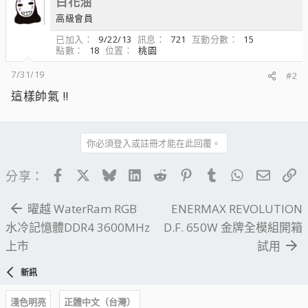
白花油
高級會員
已加入
9/22/13
訊息
721
互動分數
15
點數
18
位置
桃園
7/31/19
#2
這樣帥氣 !!
你必須登入或註冊才能在此回覆。
Facebook
X
Bluesky
LinkedIn
Reddit
Pinterest
Tumblr
WhatsApp
電子郵
連
分享：
曜越 WaterRam RGB
ENERMAX REVOLUTION
水冷記憶體DDR4 3600MHz
D.F. 650W 金牌全模組開箱
上市
試用
新訊
淺色明亮
正體中文（台灣）