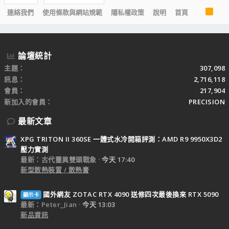
R
連絡我們
使用條款與網站規範
隱私權政策
說明
首頁
S
S
論壇統計
主題
307,098
訊息
2,716,118
會員
217,904
新加入的會員
PRECISION
最新文章
XPG TRITON II 360SE 一體式水冷開箱評測：AMD R9 9950X3D2
壓力實測
最新：古代靈異雙頭戰象
今天 17:40
新型散熱裝置 / 散熱膏
國外網友 ZOTAC RTX 4090 送修四次最後換來 RTX 5090
顯示卡
最新：Peter_Jian
今天 13:03
新品資訊