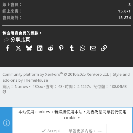
線上會員
3
線上來賓
15,871
會員總計
15,874
包含隱身會員的總數。
分享此頁
Facebook
X
Bluesky
LinkedIn
Reddit
Pinterest
Tumblr
WhatsApp
電子郵件
連結
®
Community platform by XenForo
© 2010-2025 XenForo Ltd.
|
Style and
add-ons by ThemeHouse
寬度
查詢
48
時間
2.1257s
記憶體
108.04MB
本站使用 cookies。若繼續使用本站，則視為您同意我們使用
cookie。
Accept
學習更多內容。……
上方
下方