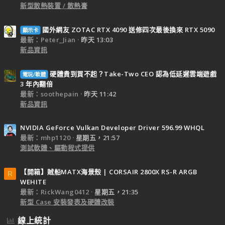
新型散熱裝置 / 散熱膏
國外網友 ZOTAC RTX 4090 送修四次最後換來 RTX 5090
顯示卡
最新：Peter_Jian
昨天 13:03
新品資訊
硬體貴到買不起？Take-Two CEO 認為低延遲雲端遊戲
電玩/軟體
3 年內翻倍
最新：soothepain
昨天 11:42
新品資訊
NVIDIA GeForce Vulkan Developer Driver 596.99 WHQL
最新：mhp1120
星期五，21:57
測試軟體、驅動程式提供
【開箱】賊船MATX海景殼 | CORSAIR 2800X RS-R ARGB
R
WEHITE
最新：RickWang0412
星期五，21:35
新型 Case 安裝發表及硬體改裝
線上統計