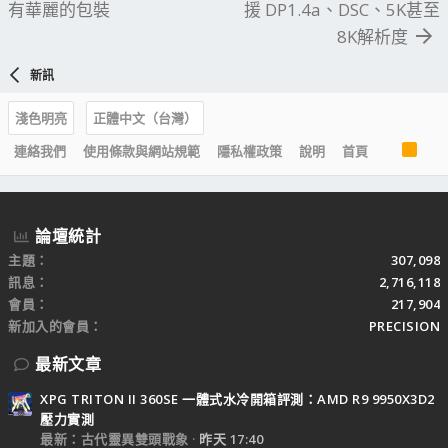
有華麗的包裝
援 DP1.4a、DSC、5K甚至
8K解析度
新訊
淺色明亮
正體中文（台灣）
R
連絡我們
使用條款與網站規範
隱私權政策
說明
首頁
S
S
論壇統計
主題
307,098
訊息
2,716,118
會員
217,904
新加入的會員
PRECISION
最新文章
XPG TRITON II 360SE 一體式水冷開箱評測：AMD R9 9950X3D2
壓力實測
最新：古代靈異雙頭戰象
昨天 17:40