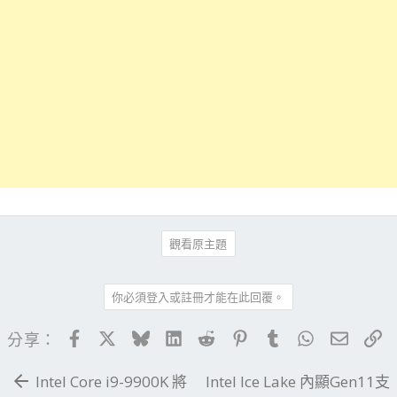
觀看原主題
你必須登入或註冊才能在此回覆。
Facebook
X
Bluesky
LinkedIn
Reddit
Pinterest
Tumblr
WhatsApp
電子郵
連
分享：
Intel Core i9-9900K 將
Intel Ice Lake 內顯Gen11支