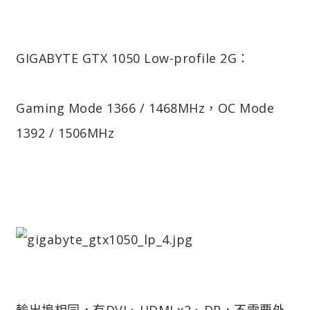
GIGABYTE GTX 1050 Low-profile 2G：
Gaming Mode 1366 / 1468MHz，OC Mode
1392 / 1506MHz
輸出埠相同，有DVI、HDMI x2、DP，不需要外