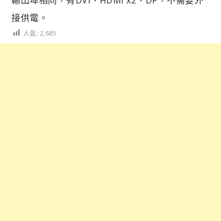
接供電。
人氣:
2,685