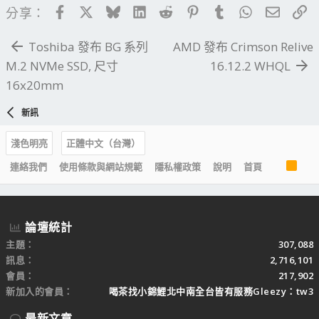
Facebook
X
Bluesky
LinkedIn
Reddit
Pinterest
Tumblr
WhatsApp
電子郵
連
分享：
Toshiba 發布 BG 系列
AMD 發布 Crimson Relive
M.2 NVMe SSD, 尺寸
16.12.2 WHQL
16x20mm
新訊
淺色明亮
正體中文（台灣）
R
連絡我們
使用條款與網站規範
隱私權政策
說明
首頁
S
S
論壇統計
主題
307,088
訊息
2,716,101
會員
217,902
新加入的會員
喝茶找小錦鯉北中南全台皆有服務Gleezy：tw3
最新文章