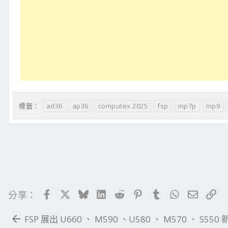
ad36
ap36
computex 2025
fsp
mp7p
mp9
標籤：
Facebook
X
Bluesky
LinkedIn
Reddit
Pinterest
Tumblr
WhatsApp
電子郵
連
分享：
FSP 展出 U660 、 M590 、U580 、 M570 、 S550