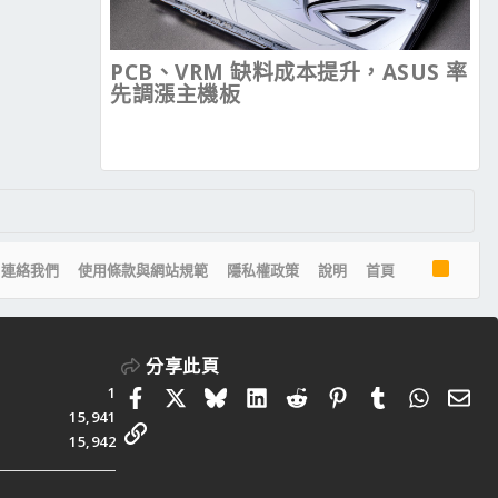
PCB、VRM 缺料成本提升，ASUS 率
先調漲主機板
R
連絡我們
使用條款與網站規範
隱私權政策
說明
首頁
S
S
分享此頁
1
Facebook
X
Bluesky
LinkedIn
Reddit
Pinterest
Tumblr
Whats
電
15,941
連結
15,942