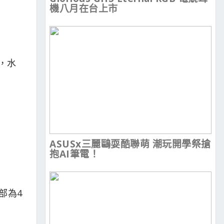
機八月在台上市
計，水
ASUSx三麗鷗耍酷聯萌 潮玩開學祭搶
抱AI筆電！
部為4