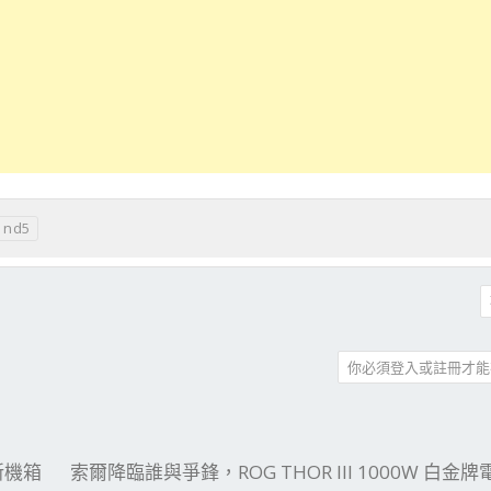
nd5
你必須登入或註冊才能
件
結
 新機箱
索爾降臨誰與爭鋒，ROG THOR III 1000W 白金