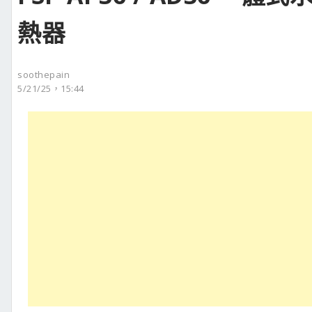
熱器
soothepain
5/21/25，15:44