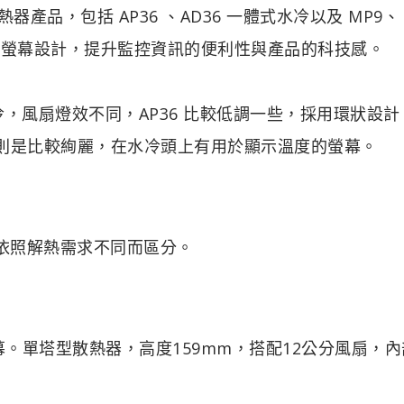
U 散熱器產品，包括 AP36 、AD36 一體式水冷以及 MP9、
顯示螢幕設計，提升監控資訊的便利性與產品的科技感。
一體式水冷，風扇燈效不同，AP36 比較低調一些，採用環狀設
 燈效則是比較絢麗，在水冷頭上有用於顯示溫度的螢幕。
9 ，依照解熱需求不同而區分。
。單塔型散熱器，高度159mm，搭配12公分風扇，內