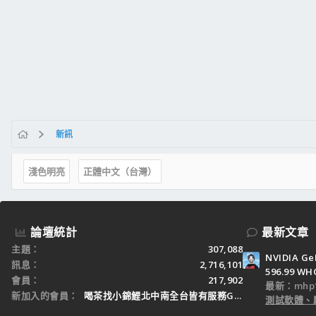
新訊
淺色明亮
正體中文（台灣）
論壇統計
最新文章
主題
307,088
NVIDIA Ge
訊息
2,716,101
596.99 WH
會員
217,902
最新：mhp1
新加入的會員
喝茶找小錦鯉北中南全台皆有服務Gleezy：tw3
測試軟體、