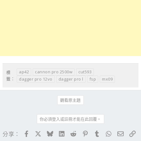
ap42
cannon pro 2500w
cut593
標
籤：
dagger pro 12vo
dagger pro l
fsp
mx09
觀看原主題
你必須登入或註冊才能在此回覆。
Facebook
X
Bluesky
LinkedIn
Reddit
Pinterest
Tumblr
WhatsApp
電子郵
連
分享：