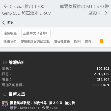
Crucial 推出 T700
摩爾線程推出 MTT S70 遊
Gen5 SSD 和高效能 DRAM
戲顯卡
新訊
淺色明亮
正體中文（台灣）
R
連絡我們
使用條款與網站規範
隱私權政策
說明
首頁
S
S
論壇統計
主題
307,102
訊息
2,716,129
會員
217,904
新加入的會員
PRECISION
最新文章
霹靂英雄戰紀：刜伐世界─第３９章─搶先看
最新：lawrence11
今天 12:00