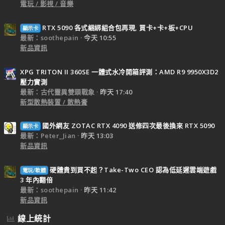
電玩 / 影視 / 音樂
RTX 5090 各式綑綁組合包再現, 買卡+卡+板+CPU
顯示卡
最新：soothepain
今天 10:55
新品資訊
XPG TRITON II 360SE 一體式水冷開箱評測：AMD R9 9950X3D2
壓力實測
最新：古代靈異雙頭戰象
昨天 17:40
新型散熱裝置 / 散熱膏
國外網友 ZOTAC RTX 4090 送修四次最後換來 RTX 5090
顯示卡
最新：Peter_Jian
昨天 13:03
新品資訊
硬體貴到買不起？Take-Two CEO 認為低延遲雲端遊戲
電玩/軟體
3 年內翻倍
最新：soothepain
昨天 11:42
新品資訊
線上統計