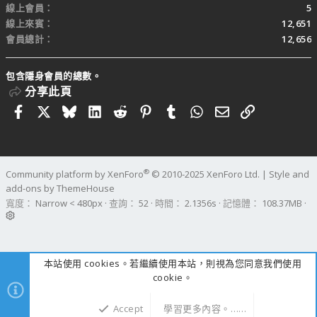
線上會員
5
線上來賓
12,651
會員總計
12,656
包含隱身會員的總數。
分享此頁
Facebook
X
Bluesky
LinkedIn
Reddit
Pinterest
Tumblr
WhatsApp
電子郵件
連結
®
Community platform by XenForo
© 2010-2025 XenForo Ltd.
|
Style and
add-ons by ThemeHouse
寬度
查詢
52
時間
2.1356s
記憶體
108.37MB
本站使用 cookies。若繼續使用本站，則視為您同意我們使用
cookie。
Accept
學習更多內容。……
上方
下方