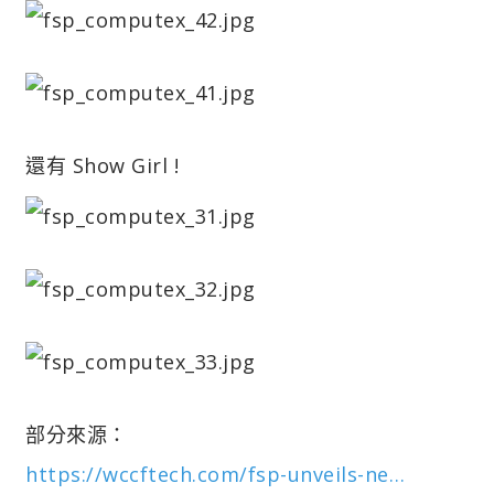
還有 Show Girl !
部分來源：
https://wccftech.com/fsp-unveils-ne…