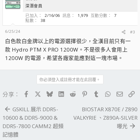
深潛會員
已加入
2/16/06
訊息
1,979
互動分數
7
點數
38
6/25/24
#3
白色款白金牌以上的電源選擇很少，全漢目前只有一
款 Hydro PTM X PRO 1200W。不是很多人會用上
1200W 的電源，希望各廠家能應對這一塊市場。
你必須登入或註冊才能在此回覆。
Facebook
X
Bluesky
LinkedIn
Reddit
Pinterest
Tumblr
WhatsApp
電子郵
連
分享：
GSKILL 展示 DDR5-
BIOSTAR X870E / Z890
10600 & DDR5-9000 &
VALKYRIE 、Z890A-SILVER
DDR5-7800 CAMM2 超頻
曝光
記憶體