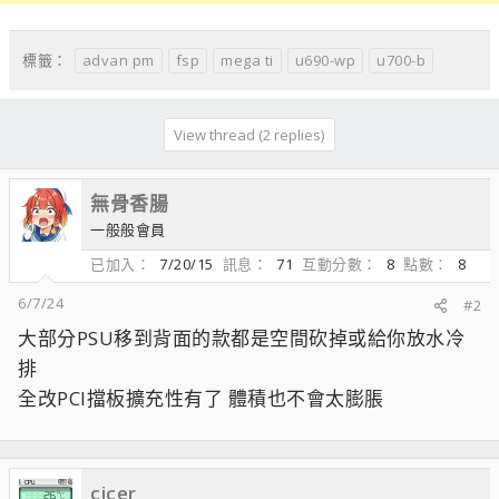
advan pm
fsp
mega ti
u690-wp
u700-b
標籤：
View thread (2 replies)
無骨香腸
一般般會員
已加入
7/20/15
訊息
71
互動分數
8
點數
8
6/7/24
#2
大部分PSU移到背面的款都是空間砍掉或給你放水冷
排
全改PCI擋板擴充性有了 體積也不會太膨脹
cicer