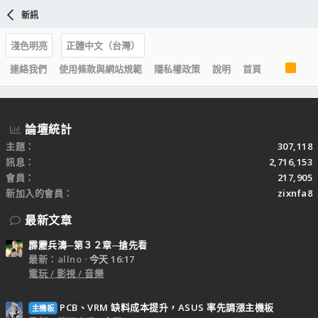
新訊
淺色明亮
正體中文（台灣）
R
連絡我們
使用條款與網站規範
隱私權政策
說明
首頁
S
S
論壇統計
主題
307,118
訊息
2,716,153
會員
217,905
新加入的會員
zixnfa8
最新文章
霹靂兵濤─第３２章─搶先看
最新：allno
今天 16:17
電玩 / 影視 / 音樂
PCB、VRM 缺料成本提升，ASUS 率先調漲主機板
主機板