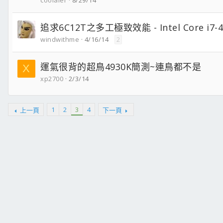
coolaler
8/29/14
追求6C12T之多工極致效能 - Intel Core i7
windwithme
4/16/14
2
運氣很背的超鳥4930K簡測~連鳥都不是
X
xp2700
2/3/14
1
2
3
4
上一頁
下一頁