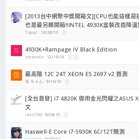
[2013台中網聚中獎開箱文][CPU也能這樣惡搞
也是最另類開箱!!INTEL 4930K盒裝改造降溫
Toppc
10/28/13
2
4930K+Rampage IV Black Edition
S
serennia
12/13/13
2
3
最高階 12C 24T XEON E5 2697 v2 首測
信
信 ちゃん
9/10/13
2
[全台首發] i7 4820K 御用金光閃耀之ASUS X7
文
reon749
9/28/13
2
Haswell-E Core i7-5930K 6C/12T簡測