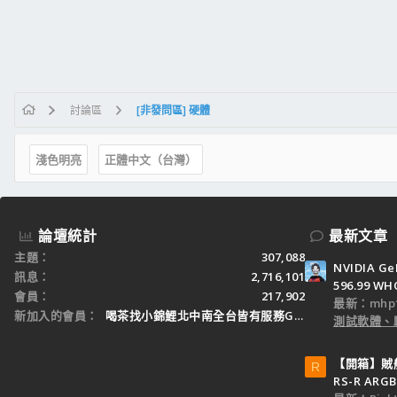
討論區
[非發問區] 硬體
淺色明亮
正體中文（台灣）
論壇統計
最新文章
主題
307,088
NVIDIA Ge
訊息
2,716,101
596.99 WH
會員
217,902
最新：mhp1
新加入的會員
喝茶找小錦鯉北中南全台皆有服務Gleezy：tw3
測試軟體、
【開箱】賊船M
R
RS-R ARGB