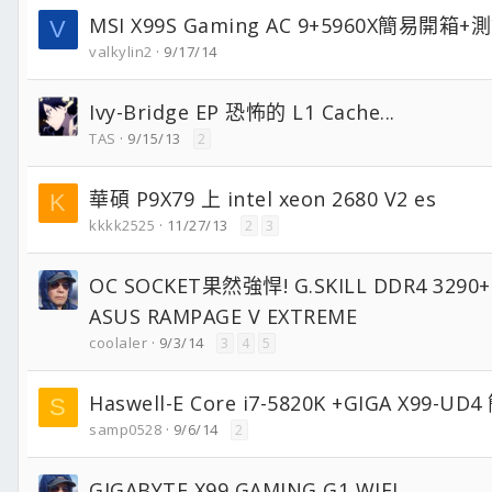
MSI X99S Gaming AC 9+5960X簡易開箱+
V
valkylin2
9/17/14
Ivy-Bridge EP 恐怖的 L1 Cache...
TAS
9/15/13
2
華碩 P9X79 上 intel xeon 2680 V2 es
K
kkkk2525
11/27/13
2
3
OC SOCKET果然強悍! G.SKILL DDR4 3290
ASUS RAMPAGE V EXTREME
coolaler
9/3/14
3
4
5
Haswell-E Core i7-5820K +GIGA X99-UD
S
samp0528
9/6/14
2
GIGABYTE X99 GAMING G1 WIFI