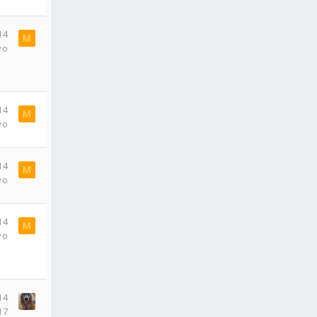
14
M
yo
14
M
yo
14
M
yo
14
M
yo
14
17