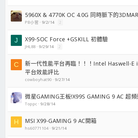
5960X & 4770K OC 4.0G 同時脈下的3DMA
PB小管
9/2/14
2
X99-SOC Force +GSKILL 初體驗
J
JHL88
9/29/14
2
新一代性能平台再臨！！！Intel Haswell-E i7
C
平台效能評比
cowboyhat90
9/27/14
微星GAMING王板!X99S GAMING 9 AC 超
Toppc
9/28/14
MSI X99-GAMING 9 AC開箱
H
hs60771104
9/21/14