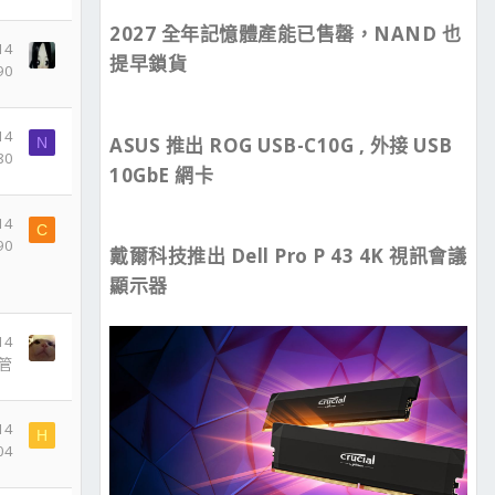
2027 全年記憶體產能已售罄，NAND 也
14
提早鎖貨
90
14
ASUS 推出 ROG USB-C10G , 外接 USB
N
80
10GbE 網卡
14
C
90
戴爾科技推出 Dell Pro P 43 4K 視訊會議
顯示器
14
管
14
H
04