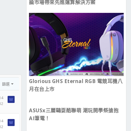
論市場帶來先進運算解決方案
Glorious GHS Eternal RGB 電競耳機八
篩選
月在台上市
14
W
02
ASUSx三麗鷗耍酷聯萌 潮玩開學祭搶抱
AI筆電！
14
W
02