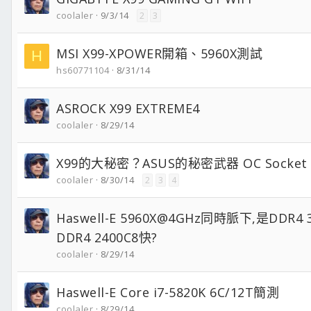
coolaler
9/3/14
2
3
MSI X99-XPOWER開箱、5960X測試
H
hs60771104
8/31/14
ASROCK X99 EXTREME4
coolaler
8/29/14
X99的大秘密？ASUS的秘密武器 OC Socke
coolaler
8/30/14
2
3
4
Haswell-E 5960X@4GHz同時脈下,是DDR4 
DDR4 2400C8快?
coolaler
8/29/14
Haswell-E Core i7-5820K 6C/12T簡測
coolaler
8/29/14