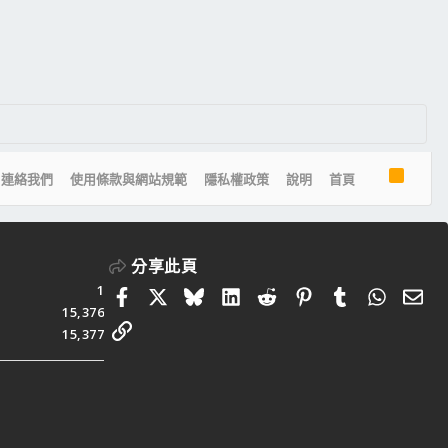
R
連絡我們
使用條款與網站規範
隱私權政策
說明
首頁
S
S
分享此頁
1
Facebook
X
Bluesky
LinkedIn
Reddit
Pinterest
Tumblr
Whats
電
15,376
連結
15,377