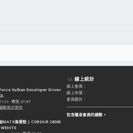
線上統計
線上會員
Force Vulkan Developer Driver
線上來賓
QL
會員總計
120
昨天 21:57
驅動程式提供
包含隱身會員的總數。
ATX海景殼 | CORSAIR 2800X
 WEHITE