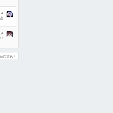
14
墟
14
JQ
在此發表。