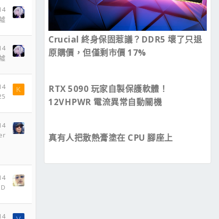
14
墟
Crucial 終身保固惹議？DDR5 壞了只退
14
原購價，但僅剩市價 17%
墟
14
RTX 5090 玩家自製保護軟體！
K
25
12VHPWR 電流異常自動關機
14
er
真有人把散熱膏塗在 CPU 腳座上
14
XD
14