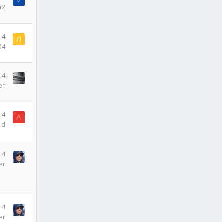
V
n2
14
H
04
14
ef
14
A
md
14
er
14
er