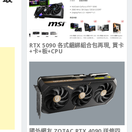
RTX 5090 各式綑綁組合包再現, 買卡
+卡+板+CPU
國外網友 ZOTAC RTX 4090 送修四