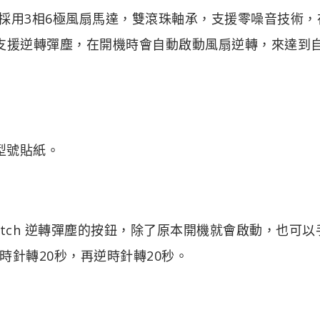
），採用3相6極風扇馬達，雙滾珠軸承，支援零噪音技術，
也支援逆轉彈塵，在開機時會自動啟動風扇逆轉，來達到
 的型號貼紙。
witch 逆轉彈塵的按鈕，除了原本開機就會啟動，也可
針轉20秒，再逆時針轉20秒。