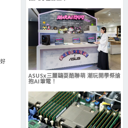
個好
ASUSx三麗鷗耍酷聯萌 潮玩開學祭搶
抱AI筆電！