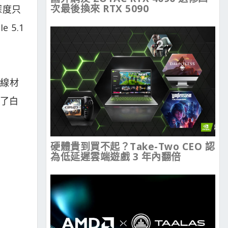
次最後換來 RTX 5090
深度只
 5.1
化線材
供了白
硬體貴到買不起？Take-Two CEO 認
為低延遲雲端遊戲 3 年內翻倍