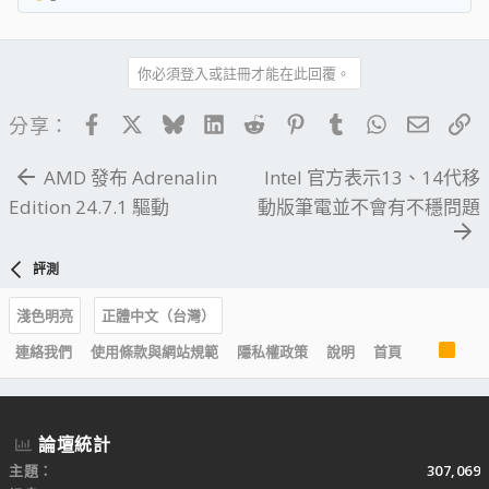
R
e
a
c
你必須登入或註冊才能在此回覆。
t
i
Facebook
X
Bluesky
LinkedIn
Reddit
Pinterest
Tumblr
WhatsApp
電子郵
連
分享：
o
n
AMD 發布 Adrenalin
Intel 官方表示13、14代移
s
：
Edition 24.7.1 驅動
動版筆電並不會有不穩問題
評測
淺色明亮
正體中文（台灣）
R
連絡我們
使用條款與網站規範
隱私權政策
說明
首頁
S
S
論壇統計
主題
307,069