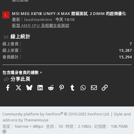
MSI MEG X870E UNIFY-X MAX 開箱測試, 2 DIMM 的超頻優化
L
最新：laudmankimo
今天 16:10
新型 AMD CPU 及相關主板測試
線上統計
線上會員
7
線上來賓
15,287
會員總計
15,294
包含隱身會員的總數。
分享此頁
Facebook
X
Bluesky
LinkedIn
Reddit
Pinterest
Tumblr
WhatsApp
電子郵件
連結
®
Community platform by XenForo
© 2010-2025 XenForo Ltd.
|
Style and
add-ons by ThemeHouse
寬度
查詢
50
時間
2.1982s
記憶體
108.75MB