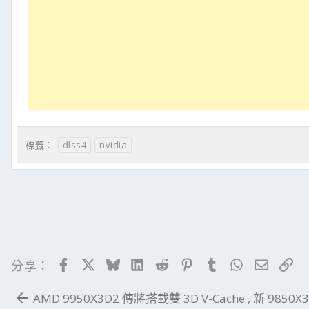
dlss4
nvidia
標籤：
Facebook
X
Bluesky
LinkedIn
Reddit
Pinterest
Tumblr
WhatsApp
電子郵
連
分享：
AMD 9950X3D2 傳將搭載雙 3D V-Cache , 新 9850X