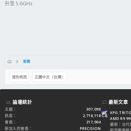
升至 5.6GHz
新聞
淺色明亮
正體中文（台灣）
論壇統計
最新文章
主題
307,098
XPG TRI
訊息
2,716,118
AMD R9 9
會員
217,904
最新：古代
新加入的會員
PRECISION
新型散熱裝置