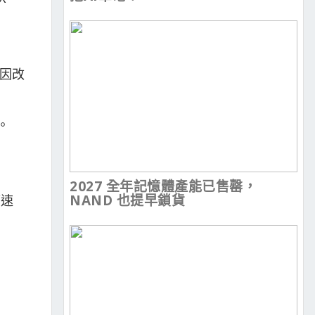
基因改
。
2027 全年記憶體產能已售罄，
NAND 也提早鎖貨
應速