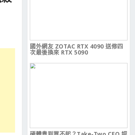
國外網友 ZOTAC RTX 4090 送修四
次最後換來 RTX 5090
硬體貴到買不起？Take-Two CEO 認