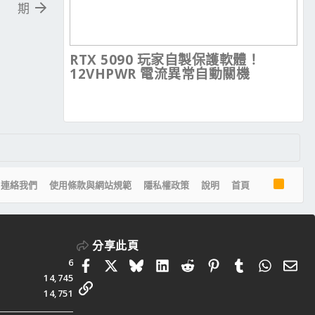
期
RTX 5090 玩家自製保護軟體！
12VHPWR 電流異常自動關機
R
連絡我們
使用條款與網站規範
隱私權政策
說明
首頁
S
S
分享此頁
6
Facebook
X
Bluesky
LinkedIn
Reddit
Pinterest
Tumblr
Whats
電
14,745
連結
14,751