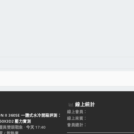
線上統計
線上會員
TON II 360SE 一體式水冷開箱評測：
線上來賓
950X3D2 壓力實測
會員總計
靈異雙頭戰象
今天 17:40
 / 散熱膏