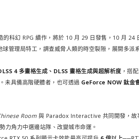
t 打造的科幻 RPG 續作，將於 10 月 29 日發售，10 月 24
家將扮演地球管理局特工，調查威脅人類的時空裂隙，展開多派
DLSS 4 多畫格生成、DLSS 畫格生成與超解析度
，搭配
效果。未具備高階硬體者，也可透過
GeForce NOW 鈦金
Chinese Room
與 Paradox Interactive 共同開發
勢力角力中選邊站隊、改變城市命運。
Force RTX 50 系列顯示卡效能最高可提升
6 倍以上
──RT