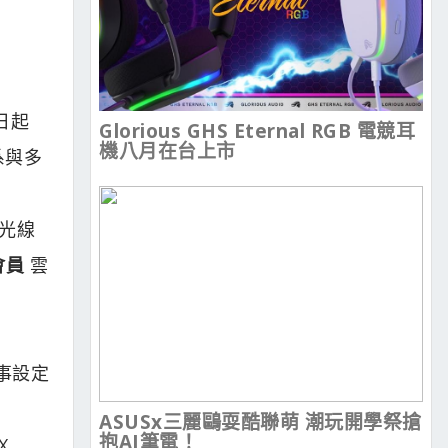
 日起
Glorious GHS Eternal RGB 電競耳
機八月在台上市
系與多
光線
會員
雲
，故事設定
ASUSx三麗鷗耍酷聯萌 潮玩開學祭搶
抱AI筆電！
X