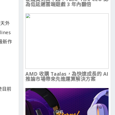
為低延遲雲端遊戲 3 年內翻倍
《天外
ines
 級新作
AMD 收購 Taalas，為快速成長的 AI
推論市場帶來先進運算解決方案
使目前