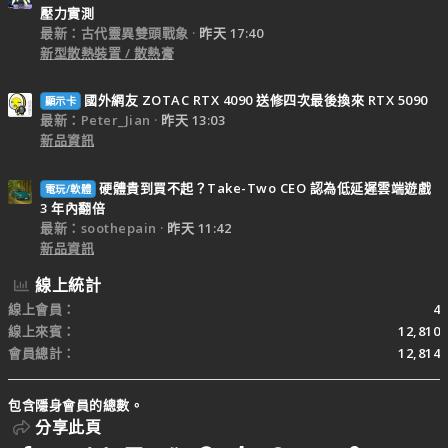
壓力實測
最新：古代靈異雙頭戰象
昨天 17:40
新型散熱裝置 / 散熱膏
國外網友 ZOTAC RTX 4090 送修四次最後換來 RTX 5090
顯示卡
最新：Peter_Jian
昨天 13:03
新品資訊
硬體貴到買不起？Take-Two CEO 認為低延遲雲端遊戲
電玩/軟體
3 年內翻倍
最新：soothepain
昨天 11:42
新品資訊
線上統計
線上會員
4
線上來賓
12,810
會員總計
12,814
包含隱身會員的總數。
分享此頁