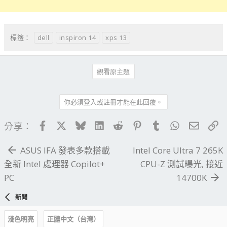
dell
inspiron 14
xps 13
標籤：
觀看原主題
你必須登入或註冊才能在此回覆。
Facebook
X
Bluesky
LinkedIn
Reddit
Pinterest
Tumblr
WhatsApp
電子郵
連
分享：
ASUS IFA 發表多款搭載
Intel Core Ultra 7 265K
全新 Intel 處理器 Copilot+
CPU-Z 測試曝光, 接近
PC
14700K
新聞
淺色明亮
正體中文（台灣）