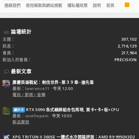
R
連絡我們
使用條款與網站規範
隱私權政策
說明
首頁
S
S
論壇統計
主題
307,102
訊息
2,716,129
會員
217,904
新加入的會員
PRECISION
最新文章
霹靂英雄戰紀：刜伐世界─第３９章─搶先看
最新：lawrence11
今天 12:00
電玩 / 影視 / 音樂
RTX 5090 各式綑綁組合包再現, 買卡+卡+板+CPU
顯示卡
最新：soothepain
今天 10:55
新品資訊
XPG TRITON II 360SE 一體式水冷開箱評測：AMD R9 9950X3D2