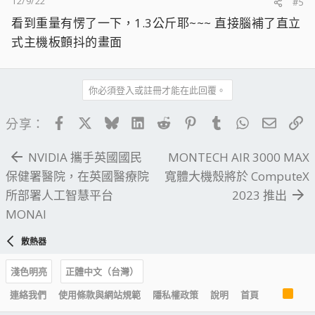
12/9/22
#5
看到重量有愣了一下，1.3公斤耶~~~ 直接腦補了直立
式主機板顫抖的畫面
你必須登入或註冊才能在此回覆。
Facebook
X
Bluesky
LinkedIn
Reddit
Pinterest
Tumblr
WhatsApp
電子郵
連
分享：
NVIDIA 攜手英國國民
MONTECH AIR 3000 MAX
保健署醫院，在英國醫療院
寬體大機殼將於 ComputeX
所部署人工智慧平台
2023 推出
MONAI
散熱器
淺色明亮
正體中文（台灣）
R
連絡我們
使用條款與網站規範
隱私權政策
說明
首頁
S
S