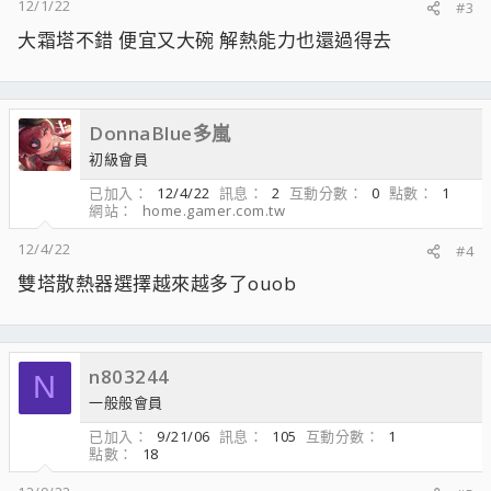
12/1/22
#3
大霜塔不錯 便宜又大碗 解熱能力也還過得去
DonnaBlue多嵐
初級會員
已加入
12/4/22
訊息
2
互動分數
0
點數
1
網站
home.gamer.com.tw
12/4/22
#4
雙塔散熱器選擇越來越多了ouob
n803244
N
一般般會員
已加入
9/21/06
訊息
105
互動分數
1
點數
18