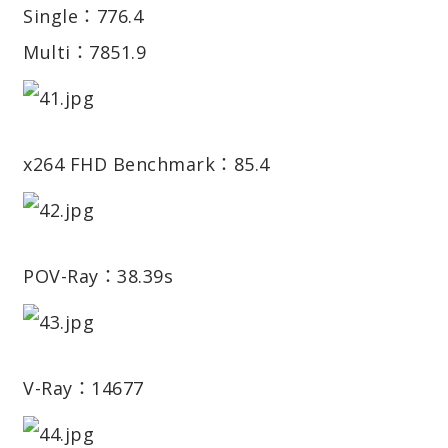
Single：776.4
Multi：7851.9
x264 FHD Benchmark：85.4
POV-Ray：38.39s
V-Ray：14677