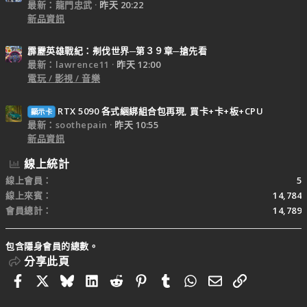
最新：龍門忠武
昨天 20:22
新品資訊
霹靂英雄戰紀：刜伐世界─第３９章─搶先看
最新：lawrence11
昨天 12:00
電玩 / 影視 / 音樂
RTX 5090 各式綑綁組合包再現, 買卡+卡+板+CPU
顯示卡
最新：soothepain
昨天 10:55
新品資訊
線上統計
線上會員
5
線上來賓
14,784
會員總計
14,789
包含隱身會員的總數。
分享此頁
Facebook
X
Bluesky
LinkedIn
Reddit
Pinterest
Tumblr
WhatsApp
電子郵件
連結