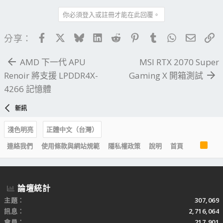
你必須登入或註冊才能在此回覆。
Facebook
X
Bluesky
LinkedIn
Reddit
Pinterest
Tumblr
WhatsApp
電子郵
連
分享：
AMD 下一代 APU
MSI RTX 2070 Super
Renoir 將支援 LPDDR4X-
Gaming X 開箱測試
4266 記憶體
新訊
淺色明亮
正體中文（台灣）
R
連絡我們
使用條款與網站規範
隱私權政策
說明
首頁
S
S
論壇統計
主題
307,069
訊息
2,716,064
會員
217,901