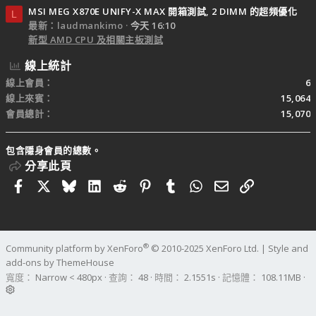
MSI MEG X870E UNIFY-X MAX 開箱測試, 2 DIMM 的超頻優化
L
最新：laudmankimo
今天 16:10
新型 AMD CPU 及相關主板測試
線上統計
線上會員
6
線上來賓
15,064
會員總計
15,070
包含隱身會員的總數。
分享此頁
Facebook
X
Bluesky
LinkedIn
Reddit
Pinterest
Tumblr
WhatsApp
電子郵件
連結
®
Community platform by XenForo
© 2010-2025 XenForo Ltd.
|
Style and
add-ons by ThemeHouse
寬度
查詢
48
時間
2.1551s
記憶體
108.11MB